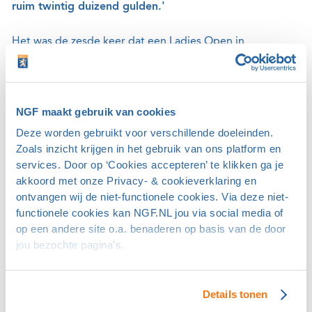
ruim twintig duizend gulden.'
Het was de zesde keer dat een Ladies Open in
Nederland werd gespeeld en het was de tweede van
Sens Ladies Dutch Opens op Het Rijk van
Nijmegen. Gelijktijdig werd op de andere baan van Het
NGF maakt gebruik van cookies
Rijk van Nijmegen het Dutch Challenge Open gespeeld.
Deze worden gebruikt voor verschillende doeleinden.
Na Liz Weima was Rolf Muntz in 2000 de eerste
Zoals inzicht krijgen in het gebruik van ons platform en
mannelijke Nederlandse winnaar. De eerste Nederlandse
services. Door op ‘Cookies accepteren’ te klikken ga je
akkoord met onze Privacy- & cookieverklaring en
winnares na Weima was Christel Boeljon, zij won vier
ontvangen wij de niet-functionele cookies. Via deze niet-
keer. Dewi-Claire Schreefel won één keer. Anne van Dam
functionele cookies kan NGF.NL jou via social media of
heeft in 2016 en 2018 gewonnen.
op een andere site o.a. benaderen op basis van de door
jou bezochte pagina’s.
Op de eerste tee van de Groesbeekse baan van Het Rijk
van Nijmegen is in 2005 een bankje geplaatst met een
plaque. Hierop staat vermeld dat Liz Weima in 1994 het
Details tonen
Dutch Ladies Open won.