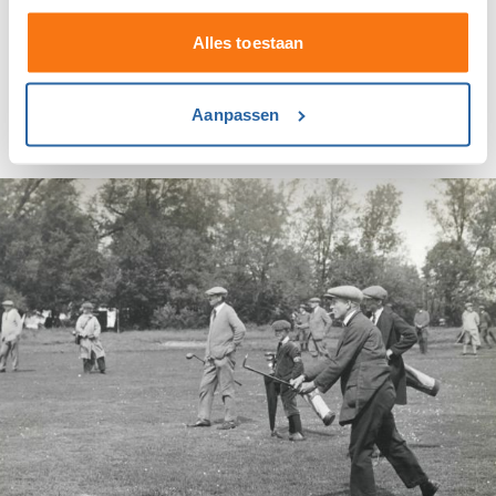
Alles toestaan
Lees ook:
De geschiedenis van het Dutch Ladies Open
.
Keer terug naar de pagina Onze historie - publicaties en
Aanpassen
artikelen
.