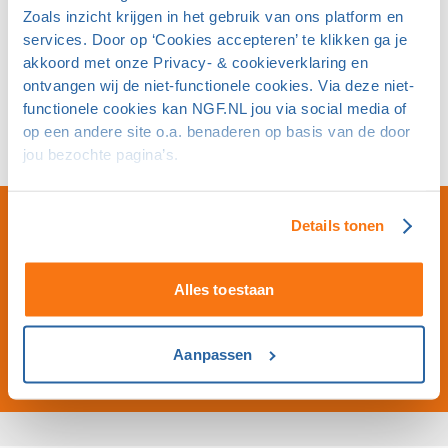
Klik hier om je aan te melden.
Zoals inzicht krijgen in het gebruik van ons platform en
services. Door op ‘Cookies accepteren’ te klikken ga je
De NGF-cursus Jeugdcoach wordt ook op andere data
akkoord met onze Privacy- & cookieverklaring en
en locaties gegeven.
Raadpleeg hiervoor de NGF-
ontvangen wij de niet-functionele cookies. Via deze niet-
kalender.
functionele cookies kan NGF.NL jou via social media of
op een andere site o.a. benaderen op basis van de door
Wil je meer informatie over de Jeugdcoachcursus?
Klik
jou bezochte pagina’s.
dan hier
.
Details tonen
13
JUN
Alles toestaan
09:00 - 16:00
Kosten: €25
Golfclub Zwolle
Aanpassen
Cursussen Jeugdcoach