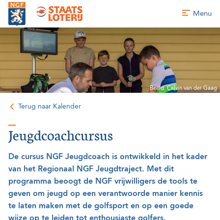
Menu
Beeld: Calvin van der Gaag
Terug naar Kalender
Jeugdcoachcursus
De cursus NGF Jeugdcoach is ontwikkeld in het kader
van het Regionaal NGF Jeugdtraject. Met dit
programma beoogt de NGF vrijwilligers de tools te
geven om jeugd op een verantwoorde manier kennis
te laten maken met de golfsport en op een goede
wijze op te leiden tot enthousiaste golfers.