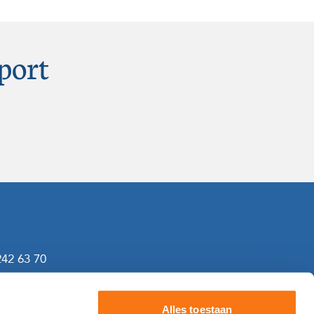
port
242 63 70
gf.nl
Alles toestaan