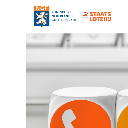
Contact
Pers en media
Medewerkers
Organisatie
Vacatures
Strategie, statuten en reglementen
Partners van de NGF
Informatie over de NGF-pas
NGF-verzekeringen
Topgolf
De NGF-competities
Golf in Nederland: feiten en cijfers