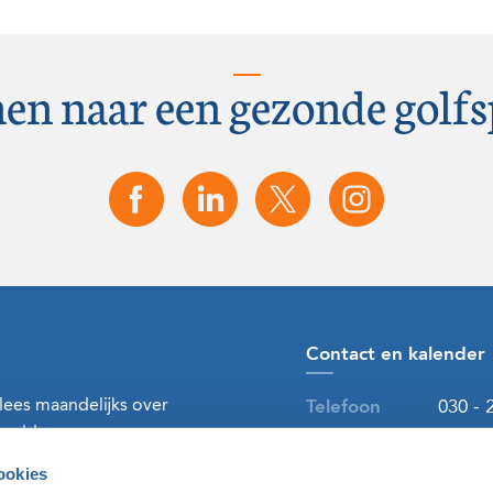
en naar een gezonde golfs
Contact en kalender
 lees maandelijks over
Telefoon
030 - 
ereld.
E-mailadres
golf@n
ookies