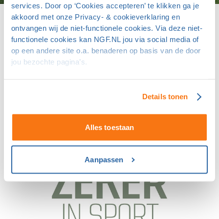
services. Door op ‘Cookies accepteren’ te klikken ga je
akkoord met onze Privacy- & cookieverklaring en
Voor golfverenigingen en -banen
ontvangen wij de niet-functionele cookies. Via deze niet-
functionele cookies kan NGF.NL jou via social media of
Bekijk de verzekeringen
op een andere site o.a. benaderen op basis van de door
jou bezochte pagina’s.
Details tonen
Alles toestaan
Aanpassen