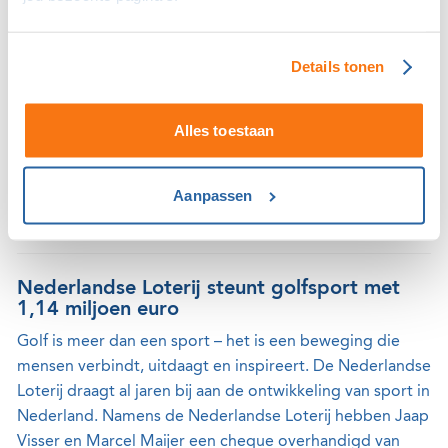
Golfclub Toxandria vormt van 15 tot en met 18 juli 2026
het decor van het OK Dutch Junior Open, het grootste
Details tonen
internationale jeugdgolftoernooi van Nederland. Ruim
120 talentvolle golfers uit circa 15 landen komen naar de
Alles toestaan
golfbaan in Molenschot om te strijden om de titel.
Toeschouwers zijn van harte welkom om gratis een kijkje
te komen nemen.
Aanpassen
01 juli 2026
Nederlandse Loterij steunt golfsport met
1,14 miljoen euro
Golf is meer dan een sport – het is een beweging die
mensen verbindt, uitdaagt en inspireert. De Nederlandse
Loterij draagt al jaren bij aan de ontwikkeling van sport in
Nederland. Namens de Nederlandse Loterij hebben Jaap
Visser en Marcel Maijer een cheque overhandigd van