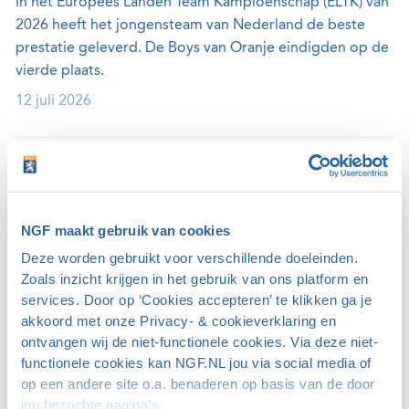
In het Europees Landen Team Kampioenschap (ELTK) van
2026 heeft het jongensteam van Nederland de beste
prestatie geleverd. De Boys van Oranje eindigden op de
vierde plaats.
12 juli 2026
Samenwerking Handigolf Foundation en
veteranenorganisatie
De Handigolf Foundation heeft op vrijdag aangekondigd
NGF maakt gebruik van cookies
dat de stichting gaat samenwerken met Wounded
Deze worden gebruikt voor verschillende doeleinden.
Veterans Golf. De twee partijen zijn later dit jaar mede-
Zoals inzicht krijgen in het gebruik van ons platform en
initiatiefnemers van een golfevenement op Golf
services. Door op ‘Cookies accepteren’ te klikken ga je
Amsteldijk.
akkoord met onze Privacy- & cookieverklaring en
03 juli 2026
ontvangen wij de niet-functionele cookies. Via deze niet-
functionele cookies kan NGF.NL jou via social media of
op een andere site o.a. benaderen op basis van de door
jou bezochte pagina’s.
Editie 41 van het Dutch Junior Open