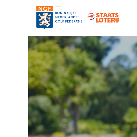
Contact
Pers en media
Medewerkers
Organisatie
Vacatures
Strategie, statuten en reglementen
Partners van de NGF
Informatie over de NGF-pas
NGF-verzekeringen
Topgolf
De NGF-competities
Golf in Nederland: feiten en cijfers