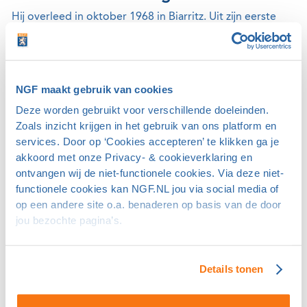
Hij overleed in oktober 1968 in Biarritz. Uit zijn eerste
huwelijk had hij een dochter, Mathilde, uit zijn tweede
huwelijk twee zoons, John en Alaric. John was de beste
golfer. In de finale van het Britse Amateurkampioenschap
van 1931 verloor hij van Eric Martin Smith, maar in 1932
NGF maakt gebruik van cookies
won hij in de finale van Eric Fiddian. Hij werd geslecteerd
Deze worden gebruikt voor verschillende doeleinden.
voor de Walker Cup in 1932, maar hij presteerde daarin
Zoals inzicht krijgen in het gebruik van ons platform en
matig.
services. Door op ‘Cookies accepteren’ te klikken ga je
akkoord met onze Privacy- & cookieverklaring en
John was getrouwd met Lady Patricia Sybil Douglas, de
ontvangen wij de niet-functionele cookies. Via deze niet-
functionele cookies kan NGF.NL jou via social media of
dochter van Francis Douglas de 11e Marquess of
op een andere site o.a. benaderen op basis van de door
Queensberry, wiens grootvader weer de bekende
jou bezochte pagina’s.
beschuldiger van Oscar Wilde en de opsteller van de
Queensberry Rules bij boksen was. Op internet is een
korte film van British Pathé te zien van hun huwelijk in
Details tonen
1938. ( “One of our leading golfers.”) Maar dit voert wel
erg ver.