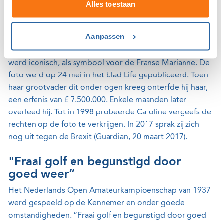
Alles toestaan
Johns kleindochter tenslotte, Caroline, de dochter van
John, werd op 13 mei 1968 tijdens een
Aanpassen
studentendemonstratie gefotografeerd, zittend op de
schouders van haar vriend, de schilder Lebel. Deze foto
werd iconisch, als symbool voor de Franse Marianne. De
foto werd op 24 mei in het blad Life gepubliceerd. Toen
haar grootvader dit onder ogen kreeg onterfde hij haar,
een erfenis van £ 7.500.000. Enkele maanden later
overleed hij. Tot in 1998 probeerde Caroline vergeefs de
rechten op de foto te verkrijgen. In 2017 sprak zij zich
nog uit tegen de Brexit (Guardian, 20 maart 2017).
"Fraai golf en begunstigd door
goed weer”
Het Nederlands Open Amateurkampioenschap van 1937
werd gespeeld op de Kennemer en onder goede
omstandigheden. “Fraai golf en begunstigd door goed