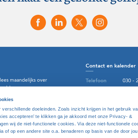
Contact en kalender
 lees maandelijks over
Telefoon
030 - 
ereld.
E-mailadres
golf@n
ookies
verschillende doeleinden. Zoals inzicht krijgen in het gebruik v
Naar contact
kies accepteren’ te klikken ga je akkoord met onze Privacy- &
gen wij de niet-functionele cookies. Via deze niet-functionele c
Aanmelden
ia of op een andere site o.a. benaderen op basis van de door jo