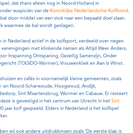
fspel, dat thans alleen nog in Noord-Holland in
onder auspiciën van de
Koninklijke Nederlandsche Kolfbond
.
bal door middel van een stok naar een bepaald doel slaan.
ok waarmee de bal wordt geslagen.
n in Nederland actief in de kolfsport, verdeeld over negen
verenigingen met klinkende namen als Altijd Weer Anders,
oor Inspanning Ontspaning, Gezellig Samenzijn, Onder
pgericht (TOGIDO-Wormer), Vrouwenkliek en Aan Is Winst.
shuizen en cafés in voornamelijk kleine gemeenten, zoals
d- en Noord-Scharwoude, Hoogwoud, Andijk,
iedorp, Sint Maartensbrug, Wormer en Cabauw. Er resteert
 deze is gevestigd in het centrum van Utrecht in het
Sint
00 jaar kolf gespeeld. Elders in Nederland is het kolfspel
ker.
bben wij ook andere uitdrukkingen zoals ‘De eerste klap is