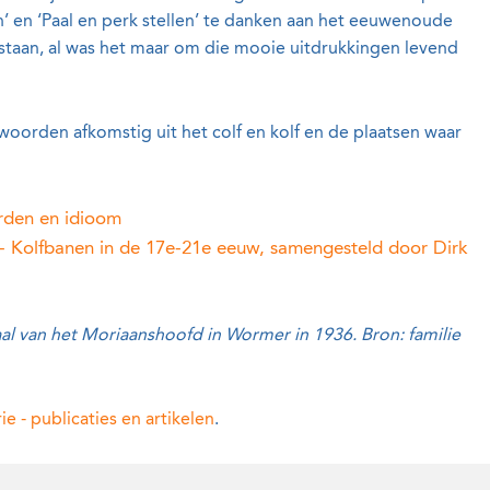
n’ en ‘Paal en perk stellen’ te danken aan het eeuwenoude
 bestaan, al was het maar om die mooie uitdrukkingen levend
woorden afkomstig uit het colf en kolf en de plaatsen waar
rden en idioom
s - Kolfbanen in de 17e-21e eeuw, samengesteld door Dirk
aal van het Moriaanshoofd in Wormer in 1936. Bron: familie
e - publicaties en artikelen
.