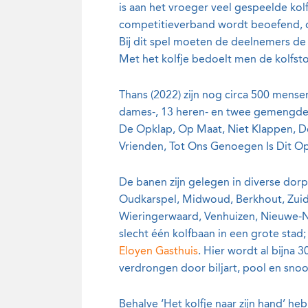
is aan het vroeger veel gespeelde kol
competitieverband wordt beoefend, 
Bij dit spel moeten de deelnemers de 
Met het kolfje bedoelt men de kolfst
Thans (2022) zijn nog circa 500 mense
dames-, 13 heren- en twee gemengde 
De Opklap, Op Maat, Niet Klappen, D
Vrienden, Tot Ons Genoegen Is Dit O
De banen zijn gelegen in diverse dorp
Oudkarspel, Midwoud, Berkhout, Zui
Wieringerwaard, Venhuizen, Nieuwe-N
slecht één kolfbaan in een grote stad;
Eloyen Gasthuis
. Hier wordt al bijna 3
verdrongen door biljart, pool en snoo
Behalve ‘Het kolfje naar zijn hand’ he