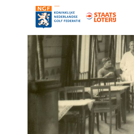
Contact
Pers en media
Medewerkers
Organisatie
Vacatures
Strategie, statuten en reglementen
Partners van de NGF
Informatie over de NGF-pas
NGF-verzekeringen
Topgolf
De NGF-competities
Golf in Nederland: feiten en cijfers