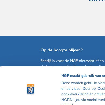
Op de hoogte blijven?
Schrijf in voor de NGF-nieuwsbrief en
de laatste ontwikkelingen in de golfw
NGF maakt gebruik van c
Deze worden gebruikt voor 
en services. Door op ‘Coo
cookieverklaring en ontvan
NGF.NL jou via social med