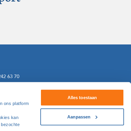
242 63 70
gf.nl
Alles toestaan
an ons platform
Naar de kalender
Aanpassen
ookies kan
u bezochte