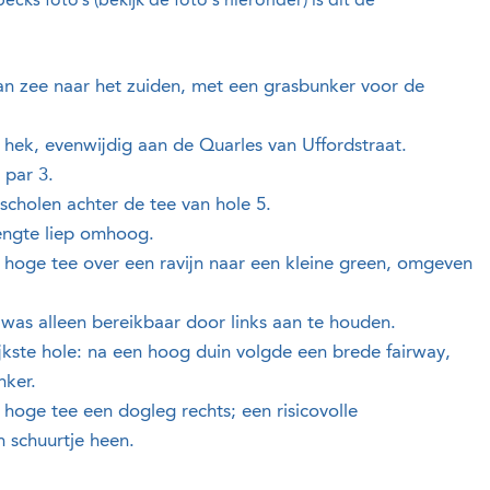
cks foto’s (bekijk de foto's hieronder) is dit de
aan zee naar het zuiden, met een grasbunker voor de
 hek, evenwijdig aan de Quarles van Uffordstraat.
 par 3.
scholen achter de tee van hole 5.
lengte liep omhoog.
 hoge tee over een ravijn naar een kleine green, omgeven
was alleen bereikbaar door links aan te houden.
jkste hole: na een hoog duin volgde een brede fairway,
nker.
 hoge tee een dogleg rechts; een risicovolle
n schuurtje heen.