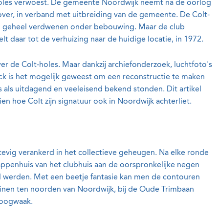
oles verwoest. De gemeente Noordwijk neemt na de oorlog
ver, in verband met uitbreiding van de gemeente. De Colt-
og geheel verdwenen onder bebouwing. Maar de club
 daar tot de verhuizing naar de huidige locatie, in 1972.
er de Colt-holes. Maar dankzij archiefonderzoek, luchtfoto's
ck is het mogelijk geweest om een reconstructie te maken
s als uitdagend en veeleisend bekend stonden. Dit artikel
ien hoe Colt zijn signatuur ook in Noordwijk achterliet.
evig verankerd in het collectieve geheugen. Na elke ronde
rappenhuis van het clubhuis aan de oorspronkelijke negen
d werden. Met een beetje fantasie kan men de contouren
duinen ten noorden van Noordwijk, bij de Oude Trimbaan
Hoogwaak.