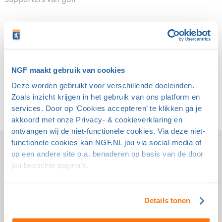
Supporters van golf
NGF maakt gebruik van cookies
Deze worden gebruikt voor verschillende doeleinden.
Zoals inzicht krijgen in het gebruik van ons platform en
services. Door op ‘Cookies accepteren’ te klikken ga je
akkoord met onze Privacy- & cookieverklaring en
ontvangen wij de niet-functionele cookies. Via deze niet-
functionele cookies kan NGF.NL jou via social media of
Samen naar een gezonde golfsport
op een andere site o.a. benaderen op basis van de door
jou bezochte pagina’s.
Details tonen