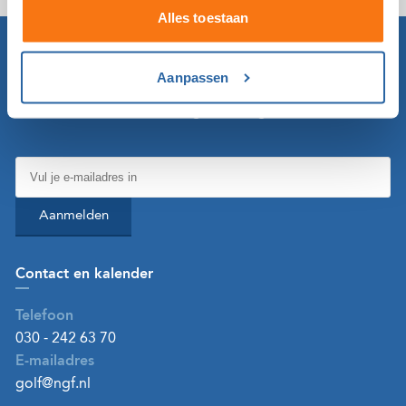
Alles toestaan
Op de hoogte blijven?
Aanpassen
Schrijf in voor de NGF-nieuwsbrief en lees maandelijks
over de laatste ontwikkelingen in de golfwereld.
Aanmelden
Contact en kalender
Telefoon
030 - 242 63 70
E-mailadres
golf@ngf.nl