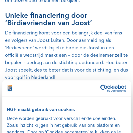
om deze video te kunnen bekijken.
Unieke financiering door
‘Birdievrienden van Joost’
De financiering komt voor een belangrijk deel van fans
en volgers van Joost Luiten. Door aanmelding als
‘Birdievriend’ wordt bij elke birdie die Joost in een
officiële wedstrijd maakt een – door de deelnemer zelf te
bepalen - bedrag aan de stichting gedoneerd. Hoe beter
Joost speelt, des te beter dat is voor de stichting, en dus
voor golf in Nederland!
Iets terugdoen voor de golfsport
Met het opzetten van de stichting doet Joost iets terug
NGF maakt gebruik van cookies
voor de sport die hem zoveel heeft gebracht. “De jeugd
is de toekomst, dat geldt zeker voor de golfsport in
Deze worden gebruikt voor verschillende doeleinden.
Zoals inzicht krijgen in het gebruik van ons platform en
Nederland. Hoe meer kinderen kennismaken met golf,
services. Door op ‘Cookies accepteren’ te klikken ga je
des te meer de sport zal groeien. Daarbij is het belangrijk