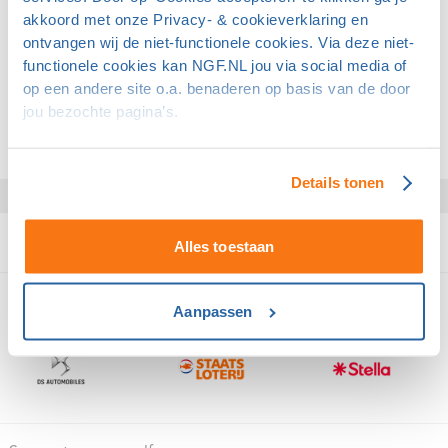
akkoord met onze Privacy- & cookieverklaring en
dat kinderen een eigen visie op golf ontwikkelen, en
ontvangen wij de niet-functionele cookies. Via deze niet-
mogelijke vooroordelen worden weggenomen. Daar wil
functionele cookies kan NGF.NL jou via social media of
ik mij, samen met de partners NGF en Jeugdfonds Sport,
op een andere site o.a. benaderen op basis van de door
met deze stichting voor inzetten.”
jou bezochte pagina’s.
Zie ook
joostluitenfoundation.nl
.
Details tonen
Alles toestaan
Domeinpartners van golf
Aanpassen