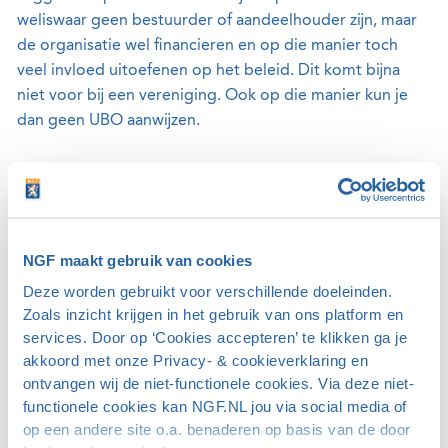
weliswaar geen bestuurder of aandeelhouder zijn, maar
de organisatie wel financieren en op die manier toch
veel invloed uitoefenen op het beleid. Dit komt bijna
niet voor bij een vereniging. Ook op die manier kun je
dan geen UBO aanwijzen.
Is geen van deze situaties van toepassing? Dan schrijf je
de ‘hoger leidinggevenden’ van de vereniging in als
UBO’s. Dat zijn de (statutaire) bestuurders die ook staan
ingeschreven in het Handelsregister van de Kamer van
NGF maakt gebruik van cookies
Koophandel. Controleer hierbij ook de statuten.
Deze worden gebruikt voor verschillende doeleinden.
Zoals inzicht krijgen in het gebruik van ons platform en
Wanneer en hoe inschrijven?
services. Door op ‘Cookies accepteren’ te klikken ga je
Ondernemingen moeten vóór 27 maart 2022 de UBO’s
akkoord met onze Privacy- & cookieverklaring en
inschrijven in het UBO-register van de Kamer van
ontvangen wij de niet-functionele cookies. Via deze niet-
Koophandel.
Ga hiervoor naar de website van de Kamer
functionele cookies kan NGF.NL jou via social media of
van Koophandel
. Registreren kan online via de website
op een andere site o.a. benaderen op basis van de door