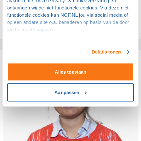
akkoord met onze Privacy- & cookieverklaring en
Teammanager Evenementen
ontvangen wij de niet-functionele cookies. Via deze niet-
functionele cookies kan NGF.NL jou via social media of
06 - 48272585
op een andere site o.a. benaderen op basis van de door
Mailadres
jou bezochte pagina’s.
Details tonen
Alles toestaan
Aanpassen