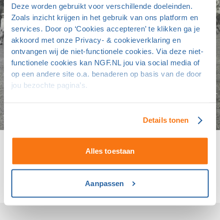
Deze worden gebruikt voor verschillende doeleinden.
Zoals inzicht krijgen in het gebruik van ons platform en
services. Door op ‘Cookies accepteren’ te klikken ga je
akkoord met onze Privacy- & cookieverklaring en
ontvangen wij de niet-functionele cookies. Via deze niet-
functionele cookies kan NGF.NL jou via social media of
op een andere site o.a. benaderen op basis van de door
jou bezochte pagina’s.
Details tonen
Meld je aan voor de nieuwsbrief van
Alles toestaan
golfgeschiedenis.nl en de Commissie Erfgoed
Aanpassen
Klik hier, verstuur je mail en je bent aangemeld