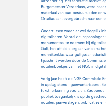
uitzondering. Het federatie-archief l
Burgemeester Verderlaan, werd naar a
materiaal van oud-bestuursleden en w
Orteliuslaan, overgebracht naar een 
Ondertussen waren er wel degelijk init
digitaliseren. Vooral de inspanningen
monumentaal te noemen: hij digitalis
Golf, het officiële orgaan van eerst 
monnikenklus waar golfgeschiedenisli
tijdschrift werden door de Commissi
notulenboekjes van het NGC in digita
Vorig jaar heeft de NGF Commissie Erf
in opslag stond - geïnventariseerd. Ee
tekstherkenning voorzien. Zodoende is 
publiek toegankelijk is op de geschie
notulen, jaarverslagen, publicaties e