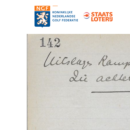
Contact
Pers en media
Medewerkers
Organisatie
Vacatures
Strategie, statuten en reglementen
Partners van de NGF
Informatie over de NGF-pas
NGF-verzekeringen
Topgolf
De NGF-competities
Golf in Nederland: feiten en cijfers