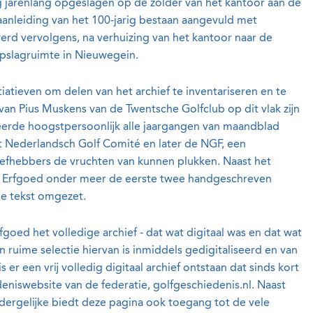
ag jarenlang opgeslagen op de zolder van het kantoor aan de
anleiding van het 100-jarig bestaan aangevuld met
erd vervolgens, na verhuizing van het kantoor naar de
opslagruimte in Nieuwegein.
iatieven om delen van het archief te inventariseren en te
 van Pius Muskens van de Twentsche Golfclub op dit vlak zijn
eerde hoogstpersoonlijk alle jaargangen van maandblad
het Nederlandsch Golf Comité en later de NGF, een
efhebbers de vruchten van kunnen plukken. Naast het
e Erfgoed onder meer de eerste twee handgeschreven
le tekst omgezet.
goed het volledige archief - dat wat digitaal was en dat wat
n ruime selectie hiervan is inmiddels gedigitaliseerd en van
er een vrij volledig digitaal archief ontstaan dat sinds kort
deniswebsite van de federatie, golfgeschiedenis.nl. Naast
n dergelijke biedt deze pagina ook toegang tot de vele