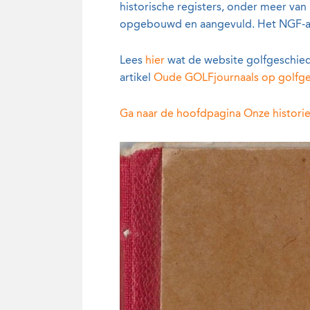
historische registers, onder meer van
opgebouwd en aangevuld. Het NGF-ar
Lees
hier
wat de website golfgeschiede
artikel
Oude GOLFjournaals op golfge
Ga naar de hoofdpagina Onze historie 