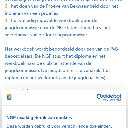
het doen van de Proeve van Bekwaamheid door het
indienen van een proefles;
het volledig ingevulde werkboek door de
jeugdcommissie naar de NGF laten sturen t.a.v. het
secretariaat van de Toetsingscommissie.
Het werkboek wordt beoordeeld door een van de PvB-
beoordelaars. De NGF stuurt het diploma en het
werkboek naar de club ter attentie van de
jeugdcommissie. De jeugdcommissie verstrekt het
diploma en het werkboek aan de jeugdcoach(es).
Aanmelden
Ben je geïnteresseerd om deel te nemen aan de NGF-
cursus jeugdcoach op 28 juni 2026 op Golfresidentie
Dronten? Deelname kost €25.
NGF maakt gebruik van cookies
Deze worden gebruikt voor verschillende doeleinden.