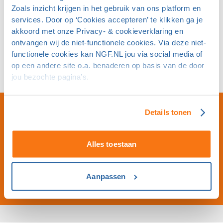
Klik hier om je aan te melden.
Zoals inzicht krijgen in het gebruik van ons platform en
services. Door op ‘Cookies accepteren’ te klikken ga je
De NGF-cursus Jeugdcoach wordt ook op andere data
akkoord met onze Privacy- & cookieverklaring en
en locaties gegeven.
Raadpleeg hiervoor de NGF-
ontvangen wij de niet-functionele cookies. Via deze niet-
kalender.
functionele cookies kan NGF.NL jou via social media of
op een andere site o.a. benaderen op basis van de door
Wil je meer informatie over de Jeugdcoachcursus?
Klik
jou bezochte pagina’s.
dan hier
.
Details tonen
28
JUN
Alles toestaan
09:00 - 16:00
Kosten: €25
Golfresidentie Dronten
Aanpassen
Cursussen Jeugdcoach