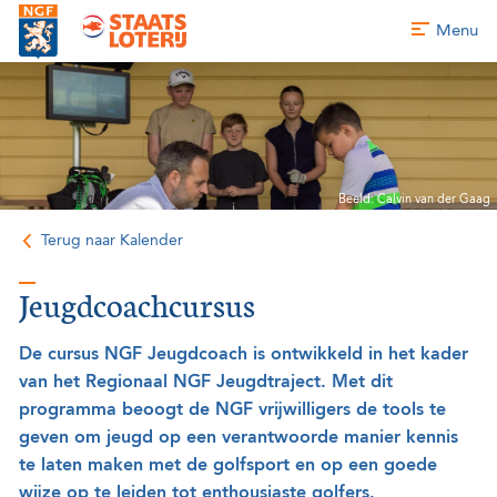
Menu
Beeld: Calvin van der Gaag
Terug naar Kalender
Jeugdcoachcursus
De cursus NGF Jeugdcoach is ontwikkeld in het kader
van het Regionaal NGF Jeugdtraject. Met dit
programma beoogt de NGF vrijwilligers de tools te
geven om jeugd op een verantwoorde manier kennis
te laten maken met de golfsport en op een goede
wijze op te leiden tot enthousiaste golfers.