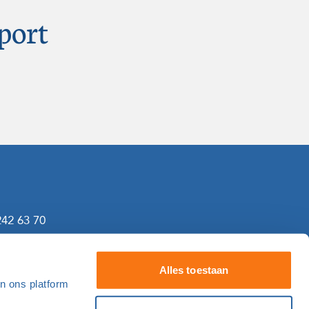
port
242 63 70
gf.nl
Alles toestaan
an ons platform
Naar de kalender