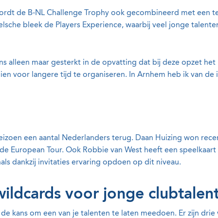
wordt de B-NL Challenge Trophy ook gecombineerd met een t
che bleek de Players Experience, waarbij veel jonge talente
s alleen maar gesterkt in de opvatting dat bij deze opzet het
 voor langere tijd te organiseren. In Arnhem heb ik van de i
eizoen een aantal Nederlanders terug. Daan Huizing won rece
de European Tour. Ook Robbie van West heeft een speelkaart 
s dankzij invitaties ervaring opdoen op dit niveau.
wildcards voor jonge clubtalen
e de kans om een van je talenten te laten meedoen. Er zijn dri