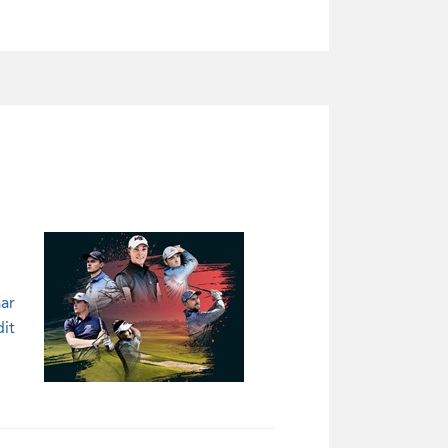
aar
dit