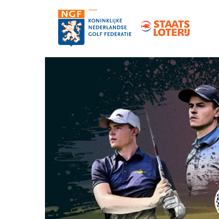
Contact
Pers en media
Medewerkers
Organisatie
Vacatures
Strategie, statuten en reglementen
Partners van de NGF
Informatie over de NGF-pas
NGF-verzekeringen
Topgolf
De NGF-competities
Golf in Nederland: feiten en cijfers