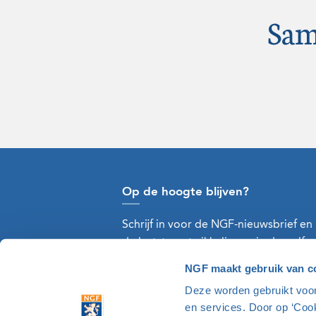
Sam
Op de hoogte blijven?
Schrijf in voor de NGF-nieuwsbrief en
de laatste ontwikkelingen in de golfw
NGF maakt gebruik van c
Deze worden gebruikt voor 
en services. Door op ‘Coo