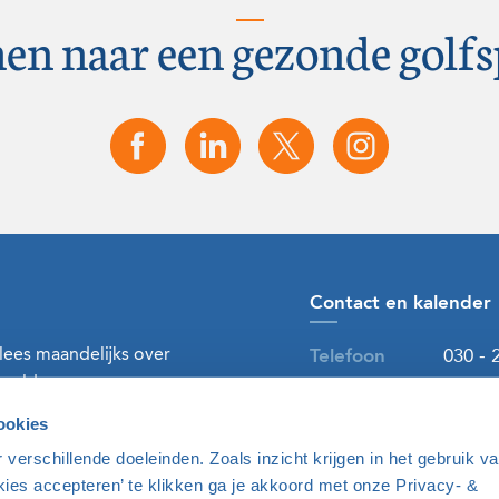
en naar een gezonde golfs
Contact en kalender
 lees maandelijks over
Telefoon
030 - 
ereld.
E-mailadres
golf@n
ookies
verschillende doeleinden. Zoals inzicht krijgen in het gebruik v
Naar contact
kies accepteren’ te klikken ga je akkoord met onze Privacy- &