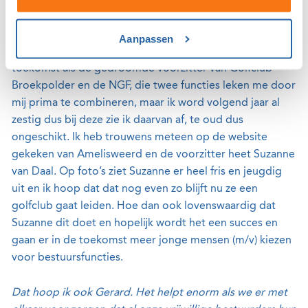
Een voorzitter van een Nederlandse golfclub die pas 29
Aanpassen
jaar is en ook nog vrouw, halleluja! Ik zag mezelf in de
toekomst als de gedroomde voorzitter van Golfclub
Broekpolder en de NGF, die twee functies leken me door
mij prima te combineren, maar ik word volgend jaar al
zestig dus bij deze zie ik daarvan af, te oud dus
ongeschikt. Ik heb trouwens meteen op de website
gekeken van Amelisweerd en de voorzitter heet Suzanne
van Daal. Op foto’s ziet Suzanne er heel fris en jeugdig
uit en ik hoop dat dat nog even zo blijft nu ze een
golfclub gaat leiden. Hoe dan ook lovenswaardig dat
Suzanne dit doet en hopelijk wordt het een succes en
gaan er in de toekomst meer jonge mensen (m/v) kiezen
voor bestuursfuncties.
Dat hoop ik ook Gerard. Het helpt enorm als we er met