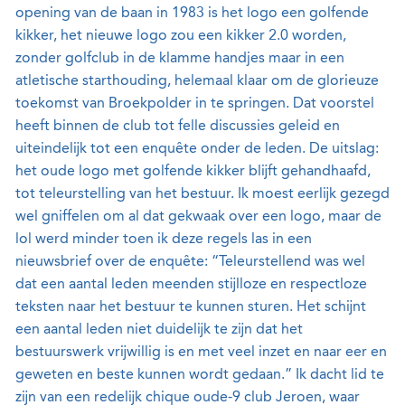
opening van de baan in 1983 is het logo een golfende
kikker, het nieuwe logo zou een kikker 2.0 worden,
zonder golfclub in de klamme handjes maar in een
atletische starthouding, helemaal klaar om de glorieuze
toekomst van Broekpolder in te springen. Dat voorstel
heeft binnen de club tot felle discussies geleid en
uiteindelijk tot een enquête onder de leden. De uitslag:
het oude logo met golfende kikker blijft gehandhaafd,
tot teleurstelling van het bestuur. Ik moest eerlijk gezegd
wel gniffelen om al dat gekwaak over een logo, maar de
lol werd minder toen ik deze regels las in een
nieuwsbrief over de enquête: “Teleurstellend was wel
dat een aantal leden meenden stijlloze en respectloze
teksten naar het bestuur te kunnen sturen. Het schijnt
een aantal leden niet duidelijk te zijn dat het
bestuurswerk vrijwillig is en met veel inzet en naar eer en
geweten en beste kunnen wordt gedaan.” Ik dacht lid te
zijn van een redelijk chique oude-9 club Jeroen, waar