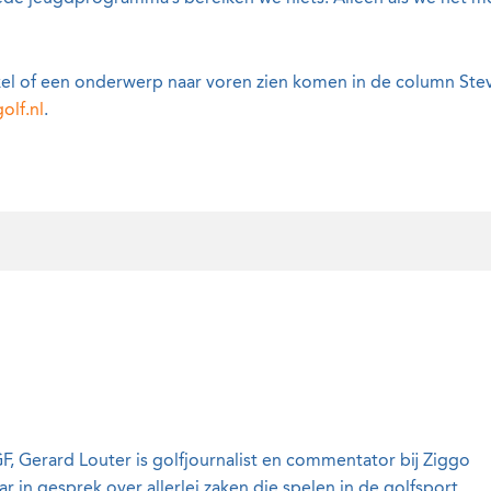
kel of een onderwerp naar voren zien komen in de column Stev
olf.nl
.
F, Gerard Louter is golfjournalist en commentator bij Ziggo
 in gesprek over allerlei zaken die spelen in de golfsport.