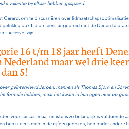
leuke vakantie bij elkaar hebben gespaard.
t Gerard, om te discussiëren over lidmaatschapsoptimalisati
d gelukkig ook tijd om eens uitgebreid met de Denen te prat
o succesvol zijn.
egorie 16 t/m 18 jaar heeft De
 Nederland maar wel drie keer
 dan 5!
over geïnterviewd Jeroen, mannen als Thomas Björn en Sören 
he formule hebben, maar het kwam in hun ogen neer op goede
aarden voor succes, maar minstens zo belangrijk is voldoende
n ben ik eens diep in de cijfers gedoken, heb onder andere h