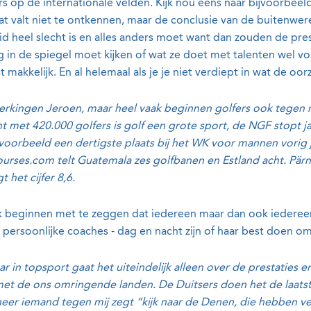
s op de internationale velden. Kijk nou eens naar bijvoorbeel
t valt niet te ontkennen, maar de conclusie van de buitenwere
d heel slecht is en alles anders moet want dan zouden de prest
in de spiegel moet kijken of wat ze doet met talenten wel v
st makkelijk. En al helemaal als je je niet verdiept in wat de o
erkingen Jeroen, maar heel vaak beginnen golfers ook tegen m
 met 420.000 golfers is golf een grote sport, de NGF stopt jaa
jvoorbeeld een dertigste plaats bij het WK voor mannen vorig 
urses.com telt Guatemala zes golfbanen en Estland acht. Pärnu 
t het cijfer 8,6.
 ik beginnen met te zeggen dat iedereen maar dan ook iedereen
 persoonlijke coaches - dag en nacht zijn of haar best doen om
 in topsport gaat het uiteindelijk alleen over de prestaties e
t de ons omringende landen. De Duitsers doen het de laatste 
neer iemand tegen mij zegt “kijk naar de Denen, die hebben v