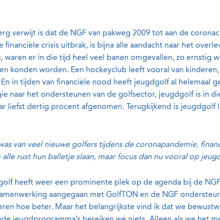
rg verwijt is dat de NGF van pakweg 2009 tot aan de coronacr
financiële crisis uitbrak, is bijna alle aandacht naar het over
 waren er in die tijd heel veel banen omgevallen, zo ernstig w
ven konden worden. Een hockeyclub leeft vooral van kinderen,
En in tijden van financiële nood heeft jeugdgolf al helemaal g
rgie naar het ondersteunen van de golfsector, jeugdgolf is in 
r liefst dertig procent afgenomen. Terugkijkend is jeugdgolf l
as van veel nieuwe golfers tijdens de coronapandemie, financi
 alle rust hun balletje slaan, maar focus dan nu vooral op jeug
golf heeft weer een prominente plek op de agenda bij de NGF
amenwerking aangegaan met GolfTON en de NGF ondersteunt h
ren hoe beter. Maar het belangrijkste vind ik dat we bewustw
e jeugdprogramma’s bereiken we niets. Alleen als we het m