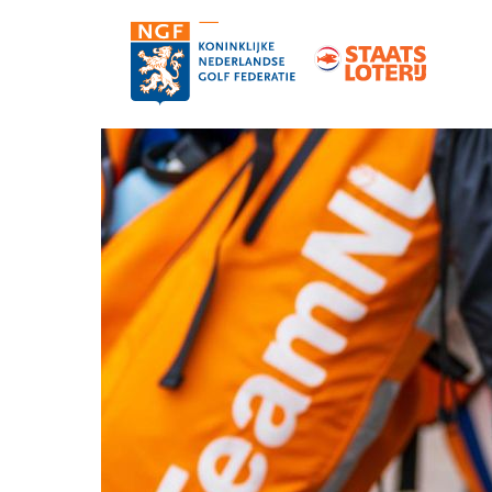
Contact
Pers en media
Medewerkers
Organisatie
Vacatures
Strategie, statuten en reglementen
Partners van de NGF
Informatie over de NGF-pas
NGF-verzekeringen
Topgolf
De NGF-competities
Golf in Nederland: feiten en cijfers