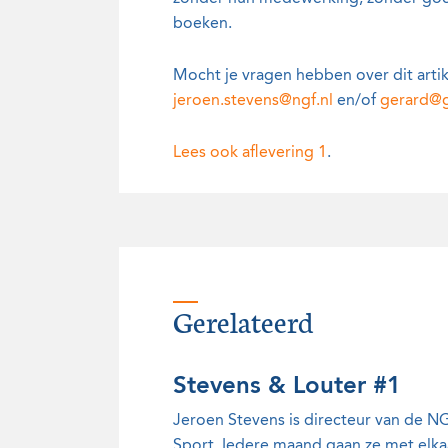
boeken.
Mocht je vragen hebben over dit arti
jeroen.stevens@ngf.nl
en/of
gerard@g
Lees ook aflevering 1
.
Gerelateerd
Stevens & Louter #1
Jeroen Stevens is directeur van de NG
Sport. Iedere maand gaan ze met elkaar