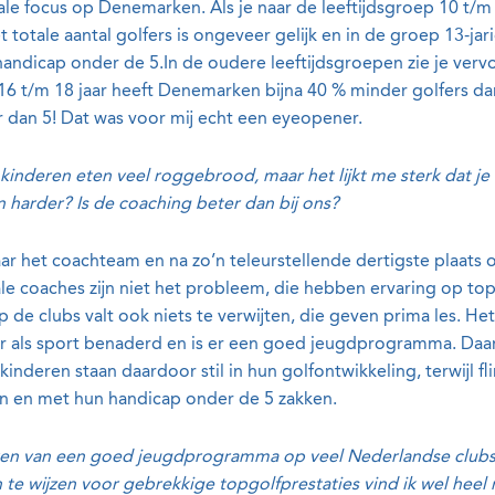
e focus op Denemarken. Als je naar de leeftijdsgroep 10 t/m 13 
totale aantal golfers is ongeveer gelijk en in de groep 13-ja
handicap onder de 5.
In de oudere leeftijdsgroepen zie je ver
e 16 t/m 18 jaar heeft Denemarken bijna 40 % minder golfers d
 dan 5!
Dat was voor mij echt een eyeopener.
kinderen eten veel roggebrood, maar het lijkt me sterk dat j
n harder? Is de coaching beter dan bij ons?
 naar het coachteam en na zo’n teleurstellende dertigste plaat
le coaches zijn niet het probleem, die hebben ervaring op to
p de clubs valt ook niets te verwijten, die geven prima les. Het 
 als sport benaderd en is er een goed jeugdprogramma. Daar
inderen staan daardoor stil in hun golfontwikkeling, terwijl f
n en met hun handicap onder de 5 zakken.
reken van een goed jeugdprogramma op veel Nederlandse clubs 
 te wijzen voor gebrekkige topgolfprestaties vind ik wel heel