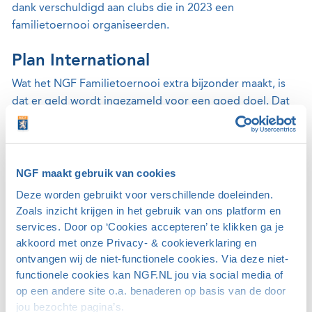
dank verschuldigd aan clubs die in 2023 een
familietoernooi organiseerden.
Plan International
Wat het NGF Familietoernooi extra bijzonder maakt, is
dat er geld wordt ingezameld voor een goed doel. Dat
goede doel is Plan International. Deze organisatie werkt
aan een wereld waarin meisjes en jongens zich volledig
kunnen ontwikkelen en dezelfde rechten en kansen
hebben. Plan International voert projecten uit in ruim 75
NGF maakt gebruik van cookies
landen in Afrika, het Midden-Oosten, Azië, en Latijns-
Deze worden gebruikt voor verschillende doeleinden.
Amerika, zodat meisjes kunnen leren, zich kunnen
Zoals inzicht krijgen in het gebruik van ons platform en
ontwikkelen, voor zichzelf leren opkomen en hun eigen
services. Door op ‘Cookies accepteren’ te klikken ga je
beslissingen leren te nemen.
akkoord met onze Privacy- & cookieverklaring en
ontvangen wij de niet-functionele cookies. Via deze niet-
functionele cookies kan NGF.NL jou via social media of
Niet alleen bij het NGF Familietoernooi maar ook bij het
op een andere site o.a. benaderen op basis van de door
Big Green Egg Open van 2023 is geld ingezameld
jou bezochte pagina’s.
voor Plan International. De totale opbrengst wordt later