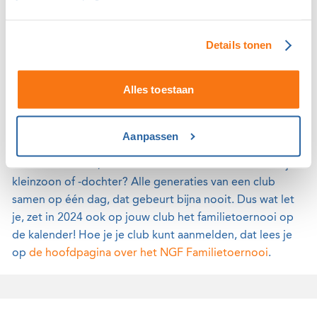
dit jaar bekendgemaakt.
Details tonen
Ook meedoen aan het NGF
Familietoernooi?
Alles toestaan
Een familietoernooi op jouw club staat garant voor
lachende gezichten, een bijzondere sfeer en een nog
sterkere binding van de leden met de club. Want wat is
Aanpassen
er nou mooier dan golfen met je zoon of dochter, met je
vader of moeder, broer of zus? Of misschien wel met je
kleinzoon of -dochter? Alle generaties van een club
samen op één dag, dat gebeurt bijna nooit. Dus wat let
je, zet in 2024 ook op jouw club het familietoernooi op
de kalender! Hoe je je club kunt aanmelden, dat lees je
op
de hoofdpagina over het NGF Familietoernooi
.