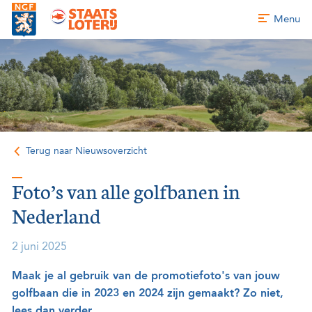
Menu
Terug naar Nieuwsoverzicht
Foto’s van alle golfbanen in
Nederland
2 juni 2025
Maak je al gebruik van de promotiefoto's van jouw
golfbaan die in 2023 en 2024 zijn gemaakt? Zo niet,
lees dan verder.