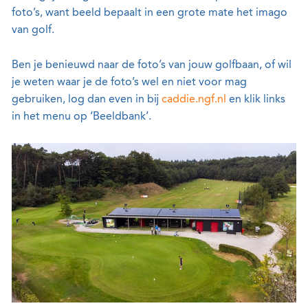
foto’s, want beeld bepaalt in een grote mate het imago
van golf.
Ben je benieuwd naar de foto’s van jouw golfbaan, of wil
je weten waar je de foto’s wel en niet voor mag
gebruiken, log dan even in bij
caddie.ngf.nl
en klik links
in het menu op ‘Beeldbank’.