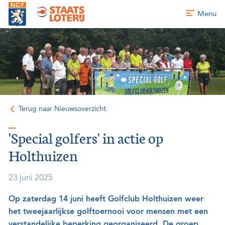
Menu
Terug naar Nieuwsoverzicht
'Special golfers' in actie op
Holthuizen
23 juni 2025
Op zaterdag 14 juni heeft Golfclub Holthuizen weer
het tweejaarlijkse golftoernooi voor mensen met een
verstandelijke beperking georganiseerd. De groep