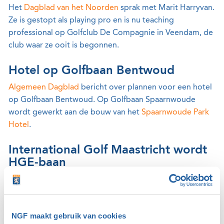
Het
Dagblad van het Noorden
sprak met Marit Harryvan.
Ze is gestopt als playing pro en is nu teaching
professional op Golfclub De Compagnie in Veendam, de
club waar ze ooit is begonnen.
Hotel op Golfbaan Bentwoud
Algemeen Dagblad
bericht over plannen voor een hotel
op Golfbaan Bentwoud. Op Golfbaan Spaarnwoude
wordt gewerkt aan de bouw van het
Spaarnwoude Park
Hotel
.
International Golf Maastricht wordt
HGE-baan
De Hollandsche Golfbaan Exploitatiemaatschappij (HGE)
breidt verder uit met de overname van International Golf
Maastricht. Dat heeft HGE op 13 maart laten weten in
NGF maakt gebruik van cookies
een
persbericht
. Hierdoor bestaat de HGE-groep nu uit