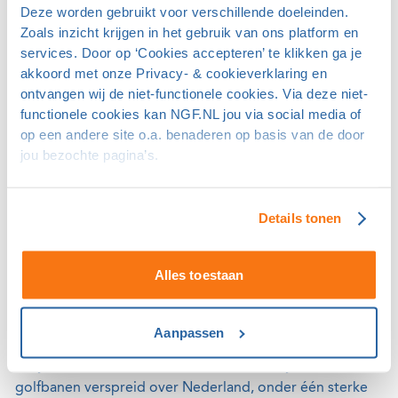
zestien golfbanen in Nederland. Eerder dit jaar werd
Deze worden gebruikt voor verschillende doeleinden.
Zoals inzicht krijgen in het gebruik van ons platform en
Naarderbos aan de portefeuille toegevoegd, waar
services. Door op ‘Cookies accepteren’ te klikken ga je
inmiddels is begonnen met de herontwikkeling.
akkoord met onze Privacy- & cookieverklaring en
ontvangen wij de niet-functionele cookies. Via deze niet-
De 27-holes baan van International Golf Maastricht,
functionele cookies kan NGF.NL jou via social media of
gelegen op de Dousberg, is ontworpen door
op een andere site o.a. benaderen op basis van de door
golfbaanarchitecten Steve Marnoch en Dimitri van
jou bezochte pagina’s.
Hauwaert en bestaat sinds 2006. Het ontwerp is letterlijk
grensoverschrijdend: meerdere holes liggen op Belgisch
grondgebied. Op de baan waren twee verenigingen
Details tonen
actief: Golfclub Maastricht (aangesloten bij de NGF) en
Golfclub Lanaken (aangesloten bij de KBGF). Met de
Alles toestaan
besturen van de verenigingen wordt op korte termijn
gesproken over de toekomst, zegt HGE.
Aanpassen
Hans Schaap, eigenaar en algemeen directeur van HGE:
"Wij bouwen aan een breed en aantrekkelijk aanbod van
golfbanen verspreid over Nederland, onder één sterke