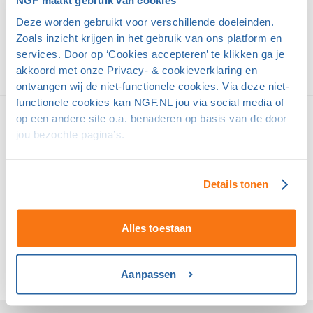
NGF maakt gebruik van cookies
Domeinpartners van golf
Deze worden gebruikt voor verschillende doeleinden.
Zoals inzicht krijgen in het gebruik van ons platform en
services. Door op ‘Cookies accepteren’ te klikken ga je
akkoord met onze Privacy- & cookieverklaring en
ontvangen wij de niet-functionele cookies. Via deze niet-
functionele cookies kan NGF.NL jou via social media of
Supporters van golf
op een andere site o.a. benaderen op basis van de door
jou bezochte pagina’s.
Details tonen
Alles toestaan
Aanpassen