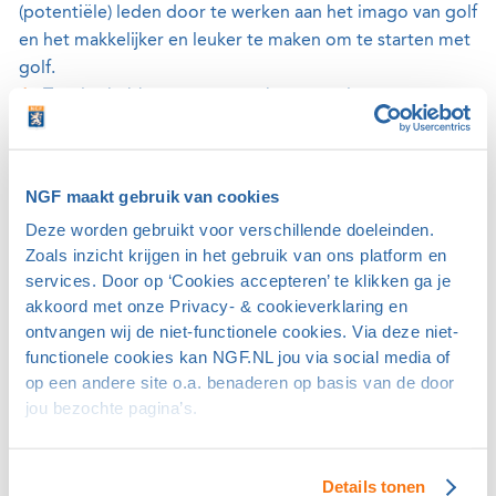
(potentiële) leden door te werken aan het imago van golf
en het makkelijker en leuker te maken om te starten met
golf.
Tot slot hebben we een werkgeversrol voor onze
huidige en toekomstige werknemers bij de NGF.
De clubs spelen ook een belangrijke rol door inclusiviteit
NGF maakt gebruik van cookies
te omarmen en uit te dragen. Want alleen met de clubs
Deze worden gebruikt voor verschillende doeleinden.
samen krijgen we dit voor elkaar. Dit start natuurlijk met
Zoals inzicht krijgen in het gebruik van ons platform en
het centraal zetten van de behoeften van de (potentiële)
services. Door op ‘Cookies accepteren’ te klikken ga je
golfer in plaats van het aanbod van de club. Daarnaast is
akkoord met onze Privacy- & cookieverklaring en
het diverser en inclusiever worden van de
ontvangen wij de niet-functionele cookies. Via deze niet-
cluborganisatie belangrijk: bestuur, management,
functionele cookies kan NGF.NL jou via social media of
medewerkers en vrijwilligers. Het kennen en omarmen
op een andere site o.a. benaderen op basis van de door
van de NGF-programma’s op dit onderwerp helpen
jou bezochte pagina’s.
hierbij. Dat geldt ook voor het realiseren van een open
en toegankelijke sfeer op de club door gemakkelijke
verbeterpunten snel op te pakken en grotere,
Details tonen