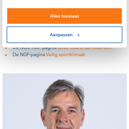
noodzakelijke stappen te definiëren en uit te voeren.
Alles toestaan
Zo realiseert de NGF samen met de clubs inclusiviteit. En
met inclusiviteit in golf wint iedereen.
Aanpassen
Gerelateerd
De NOC*NSF-pagina
Onze club is van iedereen
.
De NGF-pagina
Veilig sportklimaat
.