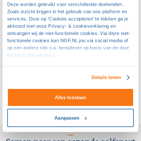
Deze worden gebruikt voor verschillende doeleinden.
Zoals inzicht krijgen in het gebruik van ons platform en
services. Door op ‘Cookies accepteren’ te klikken ga je
akkoord met onze Privacy- & cookieverklaring en
ontvangen wij de niet-functionele cookies. Via deze niet-
functionele cookies kan NGF.NL jou via social media of
Supporters van golf
op een andere site o.a. benaderen op basis van de door
jou bezochte pagina’s.
Details tonen
Alles toestaan
Aanpassen
Samen naar een gezonde golfsport