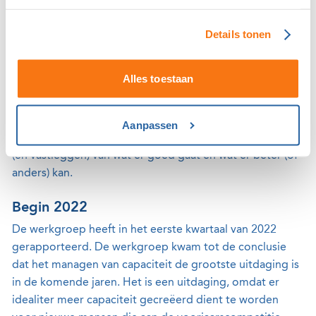
Het doel is om eventuele veranderingen door te
voeren vanaf 2024.
Details tonen
De werkgroep kwam in 2021 een aantal keer bijeen en
Alles toestaan
bestudeerde cijfers en trends. Het hoe en waarom van
de werkgroep is toegelicht in de ALV van
20 november
2021
met als aantekening dat verandering niet het doel
Aanpassen
op zich was, maar wel het met elkaar constateren
(en vastleggen) van wat er goed gaat en wat er beter (of
anders) kan.
Begin 2022
De werkgroep heeft in het eerste kwartaal van 2022
gerapporteerd. De werkgroep kwam tot de conclusie
dat het managen van capaciteit de grootste uitdaging is
in de komende jaren. Het is een uitdaging, omdat er
idealiter meer capaciteit gecreëerd dient te worden