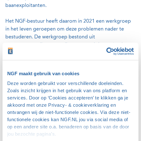
baanexploitanten.
Het NGF-bestuur heeft daarom in 2021 een werkgroep
in het leven geroepen om deze problemen nader te
bestuderen. De werkgroep bestond uit
vertegenwoordigers van diverse verenigingen (zoals een
club met meerdere hoofdklasseteams, een club die met
meerdere teams uitkomt in de korte- en lange-
banencompetitie en een club met beperkte
NGF maakt gebruik van cookies
speelrechten). De opdracht aan de werkgroep luidde in
Deze worden gebruikt voor verschillende doeleinden.
het kort:
Zoals inzicht krijgen in het gebruik van ons platform en
services. Door op ‘Cookies accepteren’ te klikken ga je
Kom tot een plan voor een duurzame competitie
akkoord met onze Privacy- & cookieverklaring en
vanaf 2024 waar an sich verandering geen doel is.
ontvangen wij de niet-functionele cookies. Via deze niet-
Zorg er daarbij voor dat in elk geval golfclubs en
functionele cookies kan NGF.NL jou via social media of
golfbanen inspraak hebben.
op een andere site o.a. benaderen op basis van de door
Toets eventuele concepten ook bij de huidige
jou bezochte pagina’s.
competitiespelers én tevens bij niet-competitiespelers.