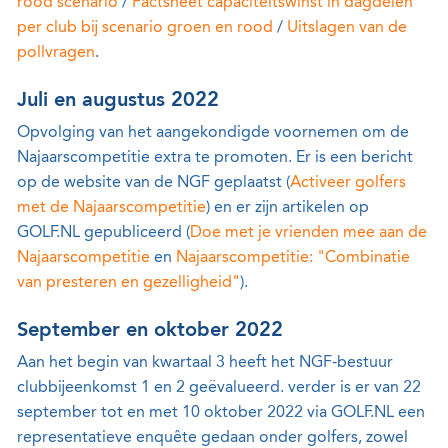
rood scenario
/
Factsheet capaciteitswinst in dagdelen
per club bij scenario groen en rood
/
Uitslagen van de
pollvragen
.
Juli en augustus 2022
Opvolging van het aangekondigde voornemen om de
Najaarscompetitie extra te promoten. Er is een bericht
op de website van de NGF geplaatst (
Activeer golfers
met de Najaarscompetitie
) en er zijn artikelen op
GOLF.NL gepubliceerd (
Doe met je vrienden mee aan de
Najaarscompetitie
en
Najaarscompetitie: "Combinatie
van presteren en gezelligheid"
).
September en oktober 2022
Aan het begin van kwartaal 3 heeft het NGF-bestuur
clubbijeenkomst 1 en 2 geëvalueerd. verder is er van 22
september tot en met 10 oktober 2022 via GOLF.NL een
representatieve enquête gedaan onder golfers, zowel