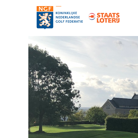
Contact
Pers en media
Medewerkers
Organisatie
Vacatures
Strategie, statuten en reglementen
Partners van de NGF
Informatie over de NGF-pas
NGF-verzekeringen
Topgolf
De NGF-competities
Golf in Nederland: feiten en cijfers