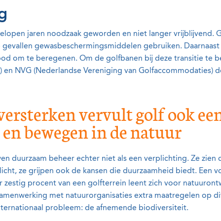
g
elopen jaren noodzaak geworden en niet langer vrijblijvend. 
jke gevallen gewasbeschermingsmiddelen gebruiken. Daarnaast
od om te beregenen. Om de golfbanen bij deze transitie te
e) en NVG (Nederlandse Vereniging van Golfaccommodaties) d
versterken vervult golf ook ee
t en bewegen in de natuur
n duurzaam beheer echter niet als een verplichting. Ze zien 
cht, ze grijpen ook de kansen die duurzaamheid biedt. Een v
 zestig procent van een golfterrein leent zich voor natuuron
amenwerking met natuurorganisaties extra maatregelen op d
nternationaal probleem: de afnemende biodiversiteit.