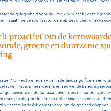
stuurslid Richard Kooloos. Hij is in het dagelijks leven Hoo
passende gelegenheid voor de uitreiking want bij deze bijeen
in staat hoe de sportsector de ambities uit het klimaatakkoo
lt proactief om de kernwaarde 
zonde, groene en duurzame spo
ving
eratie (NGF) en haar leden – de Nederlandse golfbanen en -c
del staan. Het is al meerdere jaren een van de beleidsspeerpun
at gefinancierd en de golfbaanbeheerders nemen zelf verantw
n ontstaan als sport in het natuurlijke landschap en natuurbel
ijn daarom intrinsiek gemotiveerd om de golflandschappen, wa