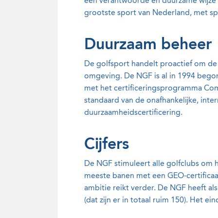
een verantwoorde en duurzame wijze t
grootste sport van Nederland, met spe
Duurzaam beheer
De golfsport handelt proactief om de
omgeving. De NGF is al in 1994 bego
met het certificeringsprogramma Com
standaard van de onafhankelijke, inte
duurzaamheidscertificering.
Cijfers
De NGF stimuleert alle golfclubs om 
meeste banen met een GEO-certificaat
ambitie reikt verder. De NGF heeft a
(dat zijn er in totaal ruim 150). Het 