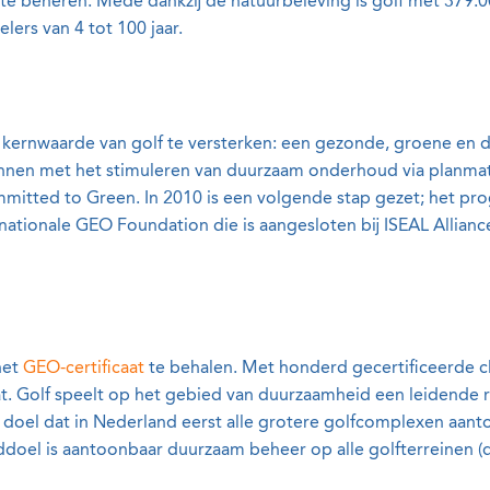
e beheren. Mede dankzij de natuurbeleving is golf met 379.0
lers van 4 tot 100 jaar.
 kernwaarde van golf te versterken: een gezonde, groene en d
nnen met het stimuleren van duurzaam onderhoud via planmat
mitted to Green. In 2010 is een volgende stap gezet; het pr
rnationale GEO Foundation die is aangesloten bij ISEAL Allian
het
GEO-certificaat
te behalen. Met honderd gecertificeerde c
. Golf speelt op het gebied van duurzaamheid een leidende r
ls doel dat in Nederland eerst alle grotere golfcomplexen a
einddoel is aantoonbaar duurzaam beheer op alle golfterreinen (d