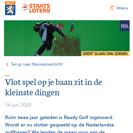
Menu
Terug naar Nieuwsoverzicht
Vlot spel op je baan zit in de
kleinste dingen
16 juni 2020
Ruim twee jaar geleden is Ready Golf ingevoerd.
Wordt er nu vlotter gespeeld op de Nederlandse
golfbanen? We legden de vraag voor aan de