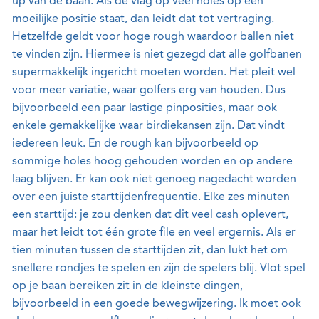
up van de baan. Als de vlag op veel holes op een
moeilijke positie staat, dan leidt dat tot vertraging.
Hetzelfde geldt voor hoge rough waardoor ballen niet
te vinden zijn. Hiermee is niet gezegd dat alle golfbanen
supermakkelijk ingericht moeten worden. Het pleit wel
voor meer variatie, waar golfers erg van houden. Dus
bijvoorbeeld een paar lastige pinposities, maar ook
enkele gemakkelijke waar birdiekansen zijn. Dat vindt
iedereen leuk. En de rough kan bijvoorbeeld op
sommige holes hoog gehouden worden en op andere
laag blijven. Er kan ook niet genoeg nagedacht worden
over een juiste starttijdenfrequentie. Elke zes minuten
een starttijd: je zou denken dat dit veel cash oplevert,
maar het leidt tot één grote file en veel ergernis. Als er
tien minuten tussen de starttijden zit, dan lukt het om
snellere rondjes te spelen en zijn de spelers blij. Vlot spel
op je baan bereiken zit in de kleinste dingen,
bijvoorbeeld in een goede bewegwijzering. Ik moet ook