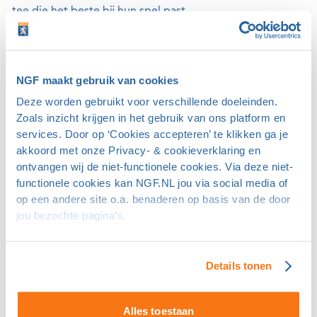
tee die het beste bij hun spel past.
De snelheid van de greens en de pinposities hebben
een grote invloed op het speltempo.
Een vriendelijke, beleefde en goed opgeleide
NGF maakt gebruik van cookies
marshal kan wonderen verrichten.
Neem Ready Golf op in het baan- en
Deze worden gebruikt voor verschillende doeleinden.
Zoals inzicht krijgen in het gebruik van ons platform en
wedstrijdreglement en zorg voor goede communicatie.
services. Door op ‘Cookies accepteren’ te klikken ga je
Zet Ready Golf-filmpjes van
ngf.nl/readygolf
op de
akkoord met onze Privacy- & cookieverklaring en
clubsite voor meer bekendheid.
ontvangen wij de niet-functionele cookies. Via deze niet-
Kies bij wedstrijden af en toe voor een vlottere
functionele cookies kan NGF.NL jou via social media of
spelvorm, zoals een greensome.
op een andere site o.a. benaderen op basis van de door
Investeer in tees voor spelers van alle niveaus, dus
jou bezochte pagina’s.
ook in oranje afslagplaatsen.
Leg leden en gasten uit dat Ready Golf niet
betekent dat men zich moet haasten. Met Ready Golf
Details tonen
heb je nog voldoende tijd om een slag zorgvuldig voor
te bereiden.
Alles toestaan