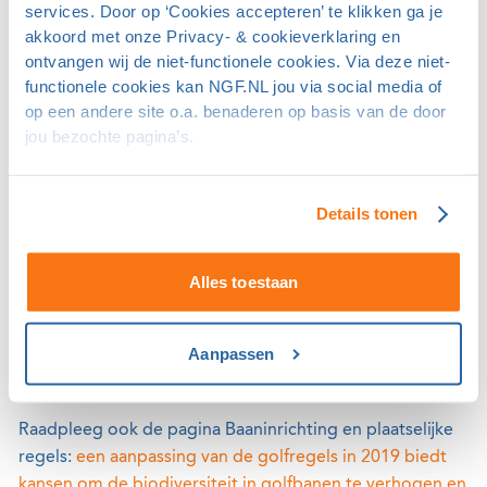
services. Door op ‘Cookies accepteren’ te klikken ga je
akkoord met onze Privacy- & cookieverklaring en
Elk half uur 'slow play' heeft invloed. Als spelers met een
ontvangen wij de niet-functionele cookies. Via deze niet-
handicap tussen de 15 en 20 een 18-holes ronde spelen
functionele cookies kan NGF.NL jou via social media of
in 4,5+ uur, dan is hun score gemiddeld 0,7 slag slechter
op een andere site o.a. benaderen op basis van de door
dan als de ronde 4 tot 4,5 uur duurt. Waarom deze
jou bezochte pagina’s.
verschillen? Het heeft onder meer te maken met
moeheid en concentratie. Zeker is dat de meeste spelers
gebaat zijn bij vlot spel: niet te snel maar zeker niet te
Details tonen
langzaam.
Alles toestaan
Hier vind je informatie die je kunt gebruiken bij
communicatie in je clubblad, op de clubwebsite en in
nieuwsbrieven:
Speel eens door ...
en
Sneller slaan =
Aanpassen
beter golf
.
Raadpleeg ook de pagina Baaninrichting en plaatselijke
regels:
een aanpassing van de golfregels in 2019 biedt
kansen om de biodiversiteit in golfbanen te verhogen en