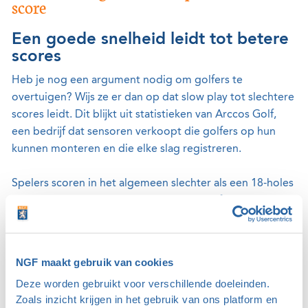
score
Een goede snelheid leidt tot betere
scores
Heb je nog een argument nodig om golfers te
overtuigen? Wijs ze er dan op dat slow play tot slechtere
scores leidt. Dit blijkt uit statistieken van Arccos Golf,
een bedrijf dat sensoren verkoopt die golfers op hun
kunnen monteren en die elke slag registreren.
Spelers scoren in het algemeen slechter als een 18-holes
ronde 4,5 tot 5 uur duurt in plaats van 3 of 3,5. Spelers
met een handicap tussen de 15 en 20 scoren dan
gemiddeld 1,7 slag slechter. Bij spelers met een
handicap tussen de 10 en 15 is dat gemiddeld 1,5 slag,
NGF maakt gebruik van cookies
bij spelers met een handicap tussen de 5 en 10 is het
Deze worden gebruikt voor verschillende doeleinden.
gemiddeld 1,4 slag en bij spelers met een handicap
Zoals inzicht krijgen in het gebruik van ons platform en
tussen de nul en 5 gemiddeld 1,3 slag.