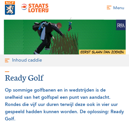
Menu
Inhoud caddie
Ready Golf
Op sommige golfbanen en in wedstrijden is de
snelheid van het golfspel een punt van aandacht.
Rondes die vijf uur duren terwijl deze ook in vier uur
gespeeld hadden kunnen worden. De oplossing: Ready
Golf.