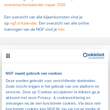
evenementenkalender najaar 2020
Een overzicht van alle bijeenkomsten vind je
op
ngf.nl/kalender
. Een overzicht van alle online
trainingen van de NGF vind je
hier
.
Gerelateerd
Webinars & online trainingen
NGF maakt gebruik van cookies
De NGF verzorgt geregeld online trainingen en
Deze worden gebruikt voor verschillende doeleinden.
webinars om kennis te delen met golfclubs en -banen.
Zoals inzicht krijgen in het gebruik van ons platform en
Je kunt de webinars en online trainingen hier
services. Door op ‘Cookies accepteren’ te klikken ga je
terugkijken.
akkoord met onze Privacy- & cookieverklaring en
ontvangen wij de niet-functionele cookies. Via deze niet-
Over Golf
functionele cookies kan NGF.NL jou via social media of