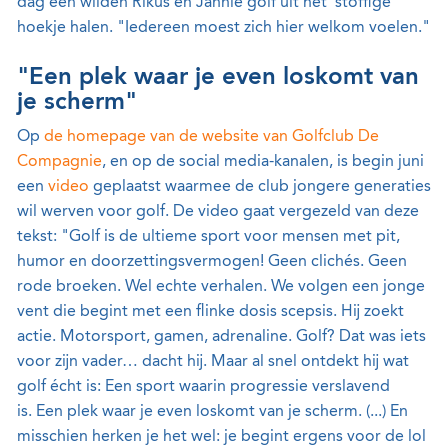
dag één wilden Rikus en Jannie golf uit het 'stoffige'
hoekje halen. "Iedereen moest zich hier welkom voelen."
"Een plek waar je even loskomt van
je scherm"
Op
de homepage van de website van Golfclub De
Compagnie
, en op de social media-kanalen, is begin juni
een
video
geplaatst waarmee de club jongere generaties
wil werven voor golf. De video gaat vergezeld van deze
tekst: "Golf is de ultieme sport voor mensen met pit,
humor en doorzettingsvermogen! Geen clichés. Geen
rode broeken. Wel echte verhalen. We volgen een jonge
vent die begint met een flinke dosis scepsis. Hij zoekt
actie. Motorsport, gamen, adrenaline. Golf? Dat was iets
voor zijn vader… dacht hij. Maar al snel ontdekt hij wat
golf écht is: Een sport waarin progressie verslavend
is. Een plek waar je even loskomt van je scherm. (...) En
misschien herken je het wel: je begint ergens voor de lol