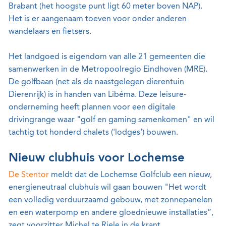
Brabant (het hoogste punt ligt 60 meter boven NAP).
Het is er aangenaam toeven voor onder anderen
wandelaars en fietsers.
Het landgoed is eigendom van alle 21 gemeenten die
samenwerken in de Metropoolregio Eindhoven (MRE).
De golfbaan (net als de naastgelegen dierentuin
Dierenrijk) is in handen van Libéma. Deze leisure-
onderneming heeft plannen voor een digitale
drivingrange waar "golf en gaming samenkomen" en wil
tachtig tot honderd chalets ('lodges') bouwen.
Nieuw clubhuis voor Lochemse
De Stentor
meldt dat de Lochemse Golfclub een nieuw,
energieneutraal clubhuis wil gaan bouwen "Het wordt
een volledig verduurzaamd gebouw, met zonnepanelen
en een waterpomp en andere gloednieuwe installaties”,
zegt voorzitter Michel te Riele in de krant.