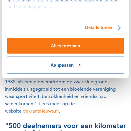
jou bezochte pagina’s.
Zeldzame bijenorchis op Golfbaan
Dirkshorn
Details tonen
Op Golfbaan Dirkshorn is een bijenorchis gespot: een
zeldzame, beschermde orchidee die in Nederland nog
maar op een handjevol plekken voorkomt.
Klik hier
.
Alles toestaan
Lustrum Golfclub Holhuizen
Aanpassen
Golfclub Holthuizen in Roden bestaat 40 jaar. Voorzitter
Bram Pruis: "De golfbaan is ooit begonnen, op 27 mei
1985, als een pioniersdroom op zware kleigrond,
inmiddels uitgegroeid tot een bloeiende vereniging
waar sportiviteit, betrokkenheid en vriendschap
samenkomen." Lees meer op de
website
dekrantnieuws.nl
.
"500 deelnemers voor een kilometer