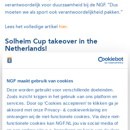
verantwoordelijk voor duurzaamheid bij de NGF. “Dus
moeten we als sport ook verantwoordelijkheid pakken.”
Lees het volledige artikel
hier
.
Solheim Cup takeover in the
Netherlands!
Anne van Dam was gast is een aflevering van
de podcast
Why Golf
die gewijd was aan de Solheim Cup van 2026
op Bernardus Golf.
NGF maakt gebruik van cookies
"Extreme weersomstandigheden
Deze worden gebruikt voor verschillende doeleinden.
zijn onze grootste uitdaging"
Zoals inzicht krijgen in het gebruik van ons platform en
services. Door op ‘Cookies accepteren’ te klikken ga je
In
De Volkskrant
vertelt Dylan Kuik,
akkoord met onze Privacy- & cookieverklaring en
de hoofdgreenkeeper van The International, hoe de
ontvangen wij de niet-functionele cookies. Via deze niet-
golfbaan duurzaam beheerd wordt. Op The International
functionele cookies kan NGF.NL jou via social media of
wordt van 5 tot en met 8 juni het KLM Open gespeeld.
op een andere site o.a. benaderen op basis van de door