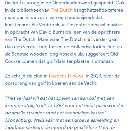
dat kolf al vroeg in de Nederlanden werd gespeeld. Ook
in de bibliotheek van
The Dutch
hangt hetzelfde tafereel,
maar dan in de vorm van een houtsnijwerk dat
kunstenares Ela Venbroek uit Deventer speciaal maakte
in opdracht van David Burnside, een van de oprichters
van The Dutch. Maar waar The Dutch niet verder gaat
dan een vergelijking tussen de Hollandse loden club en
de Schotse wooden long-nosed club, suggereert Old
Course Loenen dat golf daar ter plaatse is ontstaan.
Zo schrijft de club in
Loenens Nieuws
, in 2023, over de
oorsprong van golf in Loenen aan de Vecht:
"Het verhaal wil dat het spelen van een bal met een
kromme stok, ‘colf’, in 1297 voor het eerst plaatsvond in
de smalle straatjes rond het toenmalige kasteel
Kronenburg. Weliswaar met een droeve aanleiding en
lugubere nasleep, de moord op graaf Floris V en de