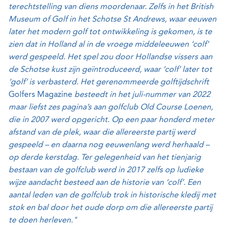
terechtstelling van diens moordenaar. Zelfs in het British
Museum of Golf in het Schotse St Andrews, waar eeuwen
later het modern golf tot ontwikkeling is gekomen, is te
zien dat in Holland al in de vroege middeleeuwen ‘colf’
werd gespeeld. Het spel zou door Hollandse vissers aan
de Schotse kust zijn geïntroduceerd, waar ‘colf’ later tot
‘golf’ is verbasterd.
Het gerenommeerde golftijdschrift
Golfers Magazine
besteedt in het juli-nummer van 2022
maar liefst zes pagina’s aan golfclub Old Course Loenen,
die in 2007 werd opgericht. Op een paar honderd meter
afstand van de plek, waar die allereerste partij werd
gespeeld – en daarna nog eeuwenlang werd herhaald –
op derde kerstdag. Ter gelegenheid van het tienjarig
bestaan van de golfclub werd in 2017 zelfs op ludieke
wijze aandacht besteed aan de historie van ‘colf’. Een
aantal leden van de golfclub trok in historische kledij met
stok en bal door het oude dorp om die allereerste partij
te doen herleven."