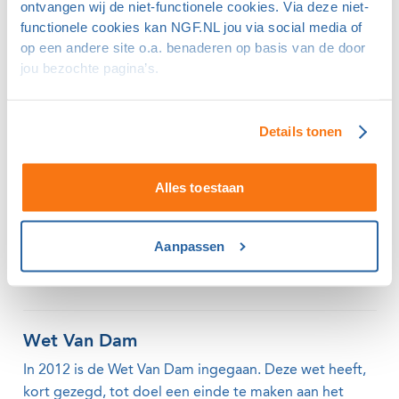
Werkgevers kunnen vanaf 2020 tot 2.000 euro hogere
ontvangen wij de niet-functionele cookies. Via deze niet-
onbelaste vergoedingen geven aan hun werknemers.
functionele cookies kan NGF.NL jou via social media of
op een andere site o.a. benaderen op basis van de door
De zogenaamde werkkostenregeling, waarmee
jou bezochte pagina’s.
werkgevers bijvoorbeeld een kerstpakket of een
bedrijfsuitje kunnen geven, wordt verruimd. Vooral
kleine werkgevers hebben voordeel van deze nieuwe
Details tonen
regeling.
Alles toestaan
Gebruik van het logo 'Lid van de NGF'
Voor de clubs die zijn aangesloten bij de NGF (de
Aanpassen
‘Leden’) is een apart logo ontwikkeld. Wanneer en hoe
mag je dit logo gebruiken?
Wet Van Dam
In 2012 is de Wet Van Dam ingegaan. Deze wet heeft,
kort gezegd, tot doel een einde te maken aan het