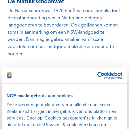
De Natuurschoonwet
De Natuurschoonwet 1928 heeft van oudsher als doel
de instandhouding van in Nederland gelegen
landgoederen te bevorderen. Ook golfbanen komen
soms in aanmerking om een NSW-landgoed te
worden. Dan mag je gebruikmaken van fiscale
voordelen om het landgoed makkelijker in stand te
houden.
Regeling compensatie transitievergoeding
Op 26 februari 2019 is de regeling compensatie
transitievergoeding gepubliceerd. Deze regeling is op
NGF maakt gebruik van cookies
1 april 2020 in werking getreden.
Deze worden gebruikt voor verschillende doeleinden.
Zoals inzicht krijgen in het gebruik van ons platform en
services. Door op ‘Cookies accepteren’ te klikken ga je
Werkkostenregeling vanaf 2020 verruimd
akkoord met onze Privacy- & cookieverklaring en