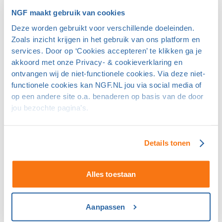
Gelderland
NGF maakt gebruik van cookies
“Ik ben Thomas Labberton, 31 jaar en woonachtig in
Deze worden gebruikt voor verschillende doeleinden.
Groningen. Sinds de dag dat ik in aanraking kwam met
Zoals inzicht krijgen in het gebruik van ons platform en
golf, nu zo’n zeven jaar geleden, ben ik eraan verslaafd. Ik
services. Door op ‘Cookies accepteren’ te klikken ga je
houd van de oneindige mentale uitdaging, het
akkoord met onze Privacy- & cookieverklaring en
onderdeel zijn van de natuur en het spelen tegen jezelf
ontvangen wij de niet-functionele cookies. Via deze niet-
en de elementen. Het is dan ook een eer om mijn passie
functionele cookies kan NGF.NL jou via social media of
voor onze mooie sport bij de NGF uit te dragen en als
op een andere site o.a. benaderen op basis van de door
aanspreekpunt voor clubs en banen in Nederland te
jou bezochte pagina’s.
dienen.
In de afgelopen jaren heb ik als consultant en
Details tonen
accountmanager in de IT-sector grote bedrijven
geholpen met de organisatie en optimalisatie van hun
data. Die ervaring zet ik nu naast het
Alles toestaan
accountmanagement bij de NGF in op de specialisatie
Onderzoek & Analyse. Dat betekent dat ik clubs en
banen actief zal ondersteunen omtrent Players 1st, de
Aanpassen
enquête Sportief Beleid en het onderzoek naar