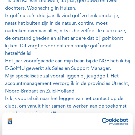
“Ik ben Kaj van Leeuwen, 33 jaar, getrouwd en twee
dochters. Woonachtig in Huizen.
Ik golf nu zo’n drie jaar. Ik vind golf zo leuk omdat je,
naast het buiten zijn in de natuur, continu moet
nadenken over van alles, niks is hetzelfde. Je clubkeuze,
de omstandigheden en al het andere dat bij golf komt
kijken. Dit zorgt ervoor dat een rondje golf nooit
hetzelfde is!
Het jaar voorafgaande aan mijn baan bij de NGF heb ik bij
E-Golf4U gewerkt als Sales en Support Manager.
Mijn specialisatie zal vooral liggen bij jeugdgolf. Het
accountmanagement verzorg ik in de provincies Utrecht,
Noord-Brabant en Zuid-Holland.
Ik kijk vooral uit naar het leggen van het contact op de
clubs, om vanuit hier samen te werken aan de toekomst
van deze mooie sport!”
Thomas Labberton: Noord-Holland, Flevoland,
Groningen, Friesland, Drenthe, Overijssel en