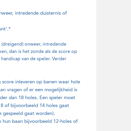
weer, intredende duisternis of
unt'.*
ge (dreigend) onweer, intredende
ken, dan is het zonde als de score op
handicap van de speler. Verder
g score inleveren op banen waar hole
aan vragen of er een mogelijkheid is
der dan 18 holes. Een speler moet
18 of bijvoorbeeld 14 holes gaat
die gespeeld gaat worden).
n hun baan bijvoorbeeld 12-holes of