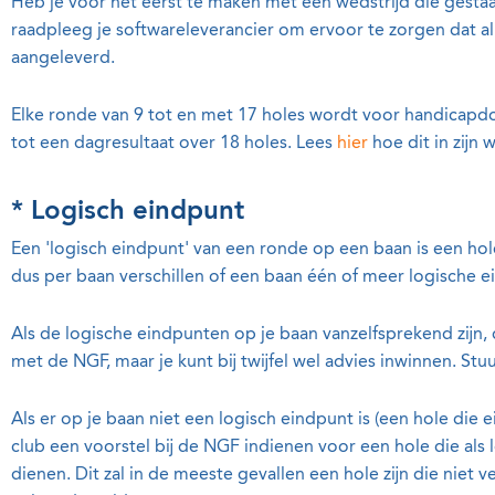
Heb je voor het eerst te maken met een wedstrijd die gest
raadpleeg je softwareleverancier om ervoor te zorgen dat a
aangeleverd.
Elke ronde van 9 tot en met 17 holes wordt voor handicapd
tot een dagresultaat over 18 holes. Lees
hier
hoe dit in zijn 
* Logisch eindpunt
Een 'logisch eindpunt' van een ronde op een baan is een hole
dus per baan verschillen of een baan één of meer logische e
Als de logische eindpunten op je baan vanzelfsprekend zijn,
met de NGF, maar je kunt bij twijfel wel advies inwinnen. St
Als er op je baan niet een logisch eindpunt is (een hole die e
club een voorstel bij de NGF indienen voor een hole die als
dienen. Dit zal in de meeste gevallen een hole zijn die niet ve