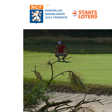
Contact
Pers en media
Medewerkers
Organisatie
Vacatures
Strategie, statuten en reglementen
Partners van de NGF
Informatie over de NGF-pas
NGF-verzekeringen
Topgolf
De NGF-competities
Golf in Nederland: feiten en cijfers