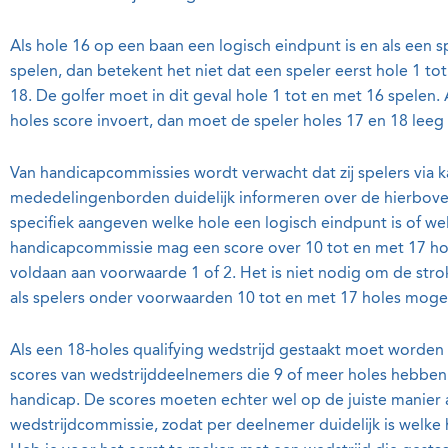
Als hole 16 op een baan een logisch eindpunt is en als een sp
spelen, dan betekent het niet dat een speler eerst hole 1 t
18. De golfer moet in dit geval hole 1 tot en met 16 spelen.
holes score invoert, dan moet de speler holes 17 en 18 leeg 
Van handicapcommissies wordt verwacht dat zij spelers via k
mededelingenborden duidelijk informeren over de hierbov
specifiek aangeven welke hole een logisch eindpunt is of we
handicapcommissie mag een score over 10 tot en met 17 hole
voldaan aan voorwaarde 1 of 2. Het is niet nodig om de str
als spelers onder voorwaarden 10 tot en met 17 holes moge
Als een 18-holes qualifying wedstrijd gestaakt moet worden
scores van wedstrijddeelnemers die 9 of meer holes hebbe
handicap. De scores moeten echter wel op de juiste manie
wedstrijdcommissie, zodat per deelnemer duidelijk is welke ho