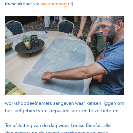
(beschikbaar via
waarneming.nl
).
Op de
plattegrond
moesten de
workshopdeelnemers aangeven waar kansen liggen om
het leefgebied voor bepaalde soorten te verbeteren.
Ter afsluiting van de dag wees Louise Bienfait alle