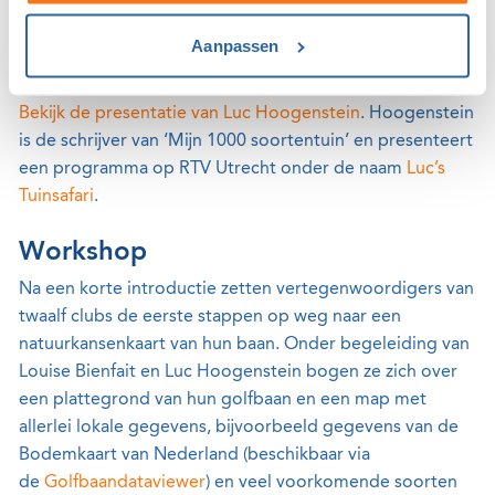
“Ja,” zei Hoogenstein, “maar het is wel belangrijk dat je
per gebied het juiste aantal schapen inzet en deze
Aanpassen
schapen daar niet te lang laat grazen.”
Bekijk de presentatie van Luc Hoogenstein
. Hoogenstein
is de schrijver van ‘Mijn 1000 soortentuin’ en presenteert
een programma op RTV Utrecht onder de naam
Luc’s
Tuinsafari
.
Workshop
Na een korte introductie zetten vertegenwoordigers van
twaalf clubs de eerste stappen op weg naar een
natuurkansenkaart van hun baan. Onder begeleiding van
Louise Bienfait en Luc Hoogenstein bogen ze zich over
een plattegrond van hun golfbaan en een map met
allerlei lokale gegevens, bijvoorbeeld gegevens van de
Bodemkaart van Nederland (beschikbaar via
de
Golfbaandataviewer
) en veel voorkomende soorten