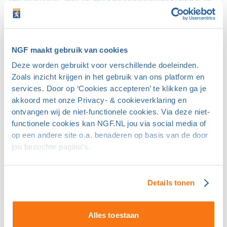
van iedereen!” Met de workshopdeelnemers deelde hij
tips over de inrichting én het beheer (“Net zo
belangrijk”) van het gebiedje: alleen soorten zaaien die in
de specifieke bodem thuishoren dus geen
NGF maakt gebruik van cookies
‘kermismengsels’, de zaden inharken in een groeizame
periode, geen teelaarde toevoegen, een derde maaien
Deze worden gebruikt voor verschillende doeleinden.
in maart, een derde in oktober en een derde pas in een
Zoals inzicht krijgen in het gebruik van ons platform en
services. Door op ‘Cookies accepteren’ te klikken ga je
volgend jaar.
akkoord met onze Privacy- & cookieverklaring en
ontvangen wij de niet-functionele cookies. Via deze niet-
Zo is het ook bij biodiversiteitsontwikkeling op een
functionele cookies kan NGF.NL jou via social media of
golfbaan zaak om goed te kijken naar de bodem, het
op een andere site o.a. benaderen op basis van de door
water, het omringende landschap. “Het is maatwerk, per
jou bezochte pagina’s.
locatie is het anders. En aansluitend is monitoring heel
belangrijk. Met monitoring kom je erachter wat
achteruit- en vooruitgaat. Een ecoloog weet hoe je dan
Details tonen
moet je handelen en zo kun je het beheer verfijnen.” In
een vragenrondje werd onder meer gevraagd of
Alles toestaan
schapenbegrazing waardevol is voor de biodiversiteit.