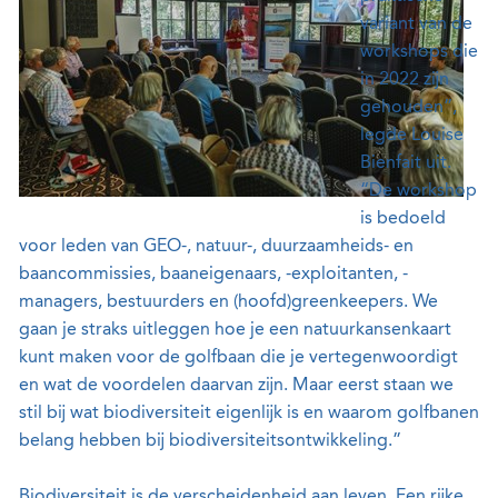
variant van de
workshops die
in 2022 zijn
gehouden”,
legde Louise
Bienfait uit.
“De workshop
is bedoeld
voor leden van GEO-, natuur-, duurzaamheids- en
baancommissies, baaneigenaars, -exploitanten, -
managers, bestuurders en (hoofd)greenkeepers. We
gaan je straks uitleggen hoe je een natuurkansenkaart
kunt maken voor de golfbaan die je vertegenwoordigt
en wat de voordelen daarvan zijn. Maar eerst staan we
stil bij wat biodiversiteit eigenlijk is en waarom golfbanen
belang hebben bij biodiversiteitsontwikkeling.”
Biodiversiteit is de verscheidenheid aan leven. Een rijke