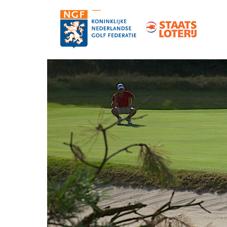
Contact
Pers en media
Medewerkers
Organisatie
Vacatures
Strategie, statuten en reglementen
Partners van de NGF
Informatie over de NGF-pas
NGF-verzekeringen
Topgolf
De NGF-competities
Golf in Nederland: feiten en cijfers