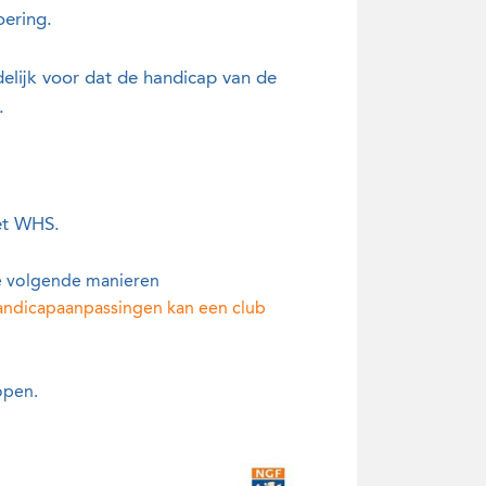
oering.
delijk voor dat de handicap van de
.
et WHS.
de volgende manieren
andicapaanpassingen kan een club
open.