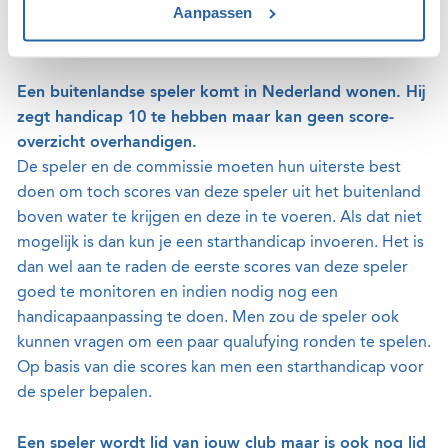
Aanpassen
zijn). Daarna kan de laatste handicap uit het buitenland
geplaatst worden.
Een buitenlandse speler komt in Nederland wonen. Hij
zegt handicap 10 te hebben maar kan geen score-
overzicht overhandigen.
De speler en de commissie moeten hun uiterste best
doen om toch scores van deze speler uit het buitenland
boven water te krijgen en deze in te voeren. Als dat niet
mogelijk is dan kun je een starthandicap invoeren. Het is
dan wel aan te raden de eerste scores van deze speler
goed te monitoren en indien nodig nog een
handicapaanpassing te doen. Men zou de speler ook
kunnen vragen om een paar qualufying ronden te spelen.
Op basis van die scores kan men een starthandicap voor
de speler bepalen.
Een speler wordt lid van jouw club maar is ook nog lid