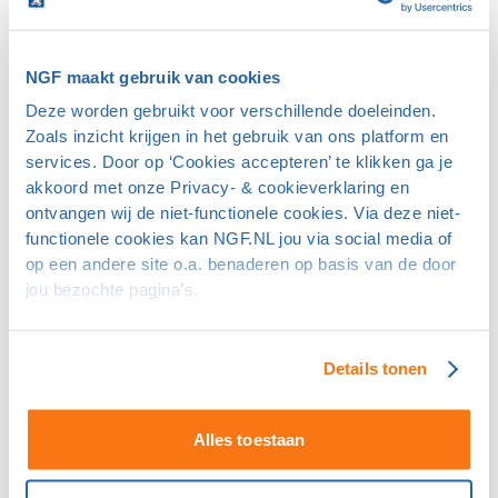
wonen. Hij heeft een aantal jaar niet gespeeld en geen
handicap record. Hij had vroeger handicap 20.
Gebruik in het clubsoftwaresysteem code 3 met als
NGF maakt gebruik van cookies
reden voor het intreden van de speler 'komt uit
Deze worden gebruikt voor verschillende doeleinden.
buitenland'. Vraag een Golf Service Nummer aan voor de
Zoals inzicht krijgen in het gebruik van ons platform en
speler. De club kan in het clubsoftwaresysteem
services. Door op ‘Cookies accepteren’ te klikken ga je
vervolgens zelf een handicap invoeren voor de speler.
akkoord met onze Privacy- & cookieverklaring en
(Deze procedure is alleen bedoeld voor spelers die uit
ontvangen wij de niet-functionele cookies. Via deze niet-
functionele cookies kan NGF.NL jou via social media of
het buitenland komen, het is niet de bedoeling dat deze
op een andere site o.a. benaderen op basis van de door
code wordt misbruikt. Wij monitoren dit actief.)
jou bezochte pagina’s.
Een speler uit het buitenland gaat in Nederland
wonen. Hij heeft een buitenlands handicapbewijs.
Details tonen
Gebruik in het clubsoftwaresysteem code 3 met als
reden voor het intreden van de speler 'komt uit
buitenland en heeft buitenlands handicapbewijs'. Voeg
Alles toestaan
de datum van het golfregelexamen en
baanpermissiedatum toe (dit mag een fictieve datum