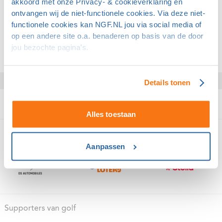
akkoord met onze Privacy- & cookieverklaring en
wat onder voorwaarden is toegestaan. Lees
ontvangen wij de niet-functionele cookies. Via deze niet-
meer:
Qualifying ronden over meer dan 9 en minder dan
functionele cookies kan NGF.NL jou via social media of
18 holes
.
op een andere site o.a. benaderen op basis van de door
jou bezochte pagina’s.
Ga terug naar de lijst met veelgestelde vragen
.
Details tonen
Alles toestaan
Domeinpartners van golf
Aanpassen
Supporters van golf