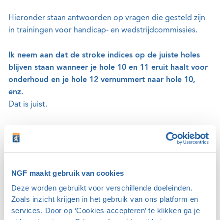
Hieronder staan antwoorden op vragen die gesteld zijn
in trainingen voor handicap- en wedstrijdcommissies.
Ik neem aan dat de stroke indices op de juiste holes
blijven staan wanneer je hole 10 en 11 eruit haalt voor
onderhoud en je hole 12 vernummert naar hole 10,
enz.
Dat is juist.
Wat gebeurt er in het geval van een re-routing met de
stroke index voor die lus?
De stroke index blijft hetzelfde.
NGF maakt gebruik van cookies
Welke stroke index geldt bij een qualifying wedstrijd
Deze worden gebruikt voor verschillende doeleinden.
over meer dan 9 en minder dan 18 holes?
Zoals inzicht krijgen in het gebruik van ons platform en
Het is niet nodig om de stroke index van de baan te
services. Door op ‘Cookies accepteren’ te klikken ga je
veranderen als spelers 10 tot en met 17 holes spelen,