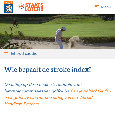
Menu
Inhoud caddie
Wie bepaalt de stroke index?
De uitleg op deze pagina is bedoeld voor
handicapcommissies van golfclubs.
Ben je golfer? Ga dan
naar golf.nl/whs voor een uitleg van het Wereld
Handicap Systeem
.