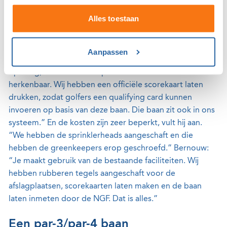
Lage investering
Alles toestaan
Ook Murnaghan onderschrijft het belang van goede
communicatie met de eigen leden. “Laat de start niet
Aanpassen
ongemerkt voorbij gaan. Wij organiseerden een officiële
opening, met alles in het paars. Maak de baan
herkenbaar. Wij hebben een officiële scorekaart laten
drukken, zodat golfers een qualifying card kunnen
invoeren op basis van deze baan. Die baan zit ook in ons
systeem.” En de kosten zijn zeer beperkt, vult hij aan.
“We hebben de sprinklerheads aangeschaft en die
hebben de greenkeepers erop geschroefd.” Bernouw:
“Je maakt gebruik van de bestaande faciliteiten. Wij
hebben rubberen tegels aangeschaft voor de
afslagplaatsen, scorekaarten laten maken en de baan
laten inmeten door de NGF. Dat is alles.”
Een par-3/par-4 baan