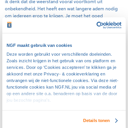
ik denk dat die weerstand vooral voortkomt uit
onbekendheid. Het heeft een wat langere adem nodig
om iedereen erop te krijgen. Je moet het goed
communiceren in de club. Het helpt ook als je een aantal
enthousiaste gebruikers hebt onder je leden.” Dat is bij
De Woeste Kop zeker het geval. “Een goede golfer die
ook zeer actief is in de commissies van de club is groot
NGF maakt gebruik van cookies
fan van de par-3-baan. Hij organiseert qualifying
Deze worden gebruikt voor verschillende doeleinden.
wedstrijden voor hoge handicappers op De Kleine
Zoals inzicht krijgen in het gebruik van ons platform en
Kreek. En we hebben een vader die regelmatig samen
services. Door op ‘Cookies accepteren’ te klikken ga je
met zijn zoon van elf de par-3 speelt. Het is lastiger om
akkoord met onze Privacy- & cookieverklaring en
ontvangen wij de niet-functionele cookies. Via deze niet-
jeugd baanpermissie te geven, maar ze mogen bij ons op
functionele cookies kan NGF.NL jou via social media of
de par-3 spelen met andere kinderen met een handicap
op een andere site o.a. benaderen op basis van de door
of met hun ouders. Opeens zien we meer kinderen in de
jou bezochte pagina’s.
baan. De jeugdpro is ook fan. De andere
golfprofessionals kunnen daarin eveneens een
belangrijke rol gaan spelen door gebruik te maken van
Details tonen
de par-3-baan.”