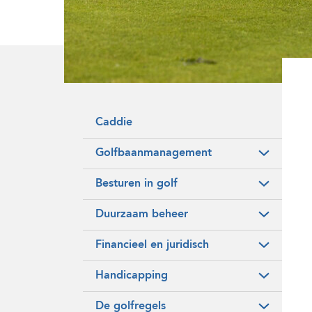
Onze historie
Vrijwilligers
Caddie
Golfbaanmanagement
Besturen in golf
Duurzaam beheer
Financieel en juridisch
Handicapping
De golfregels