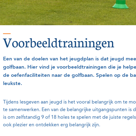
Voorbeeldtrainingen
Een van de doelen van het jeugdplan is dat jeugd me
golfbaan. Hier vind je voorbeeldtrainingen die je hel
de oefenfaciliteiten naar de golfbaan. Spelen op de b
leukste.
Tijdens lesgeven aan jeugd is het vooral belangrijk om te mo
te samenwerken. Een van de belangrijke uitgangspunten is d
is om zelfstandig 9 of 18 holes te spelen met de juiste regel
ook plezier en ontdekken erg belangrijk zijn.