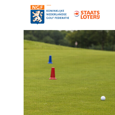
Contact
Pers en media
Medewerkers
Organisatie
Vacatures
Strategie, statuten en reglementen
Partners van de NGF
Informatie over de NGF-pas
NGF-verzekeringen
Topgolf
De NGF-competities
Golf in Nederland: feiten en cijfers