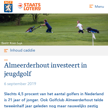
Menu
Beeld: Koen Suyk
Inhoud caddie
Almeerderhout investeert in
jeugdgolf
6 september 2019
Slechts 4,5 procent van het aantal golfers in Nederland
is 21 jaar of jonger. Ook Golfclub Almeerderhout telde
tweeënhalf jaar geleden nog maar nauwelijks zestig