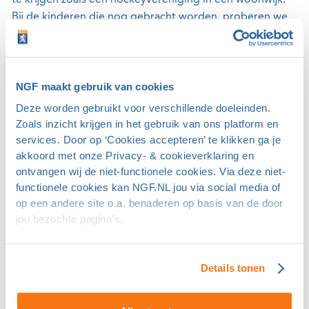
te krijgen zoals een hockeyvereniging in een woonwijk.
Bij de kinderen die nog gebracht worden, proberen we
de ouders eveneens enthousiast te maken voor golf
door ze erbij te betrekken. Zo laten we de ouders als
begeleider met hun kind in groepjes de par-3-baan in
gaan. Altijd met een ouder erbij die zelf golft. Dat is
NGF maakt gebruik van cookies
beter dan wanneer ze hun kind afzetten en ondertussen
Deze worden gebruikt voor verschillende doeleinden.
boodschappen gaan doen.”
Zoals inzicht krijgen in het gebruik van ons platform en
services. Door op ‘Cookies accepteren’ te klikken ga je
Ledenstop
akkoord met onze Privacy- & cookieverklaring en
ontvangen wij de niet-functionele cookies. Via deze niet-
Aldewereld: “We lopen dan helaas tegen de beperking
functionele cookies kan NGF.NL jou via social media of
aan dat we de ouders die beginnen met golf of zelf nog
op een andere site o.a. benaderen op basis van de door
bij een andere club golfen, geen lid kunnen maken of
jou bezochte pagina’s.
zelfs maar een lidmaatschap in het vooruitzicht kunnen
stellen. Want ook op Almeerderhout heeft door de
grote toeloop tijdens de coronaperiode een ledenstop
Details tonen
en een lange wachtlijst voor alle abonnementen. Het zou
mooi zijn wanneer we deze ouders toch iets kunnen