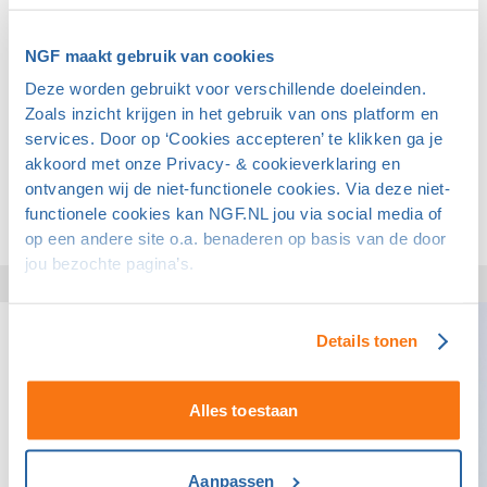
NGF maakt gebruik van cookies
Wat moeten we aan onze leden vertellen over de
Deze worden gebruikt voor verschillende doeleinden.
jaarlijkse handicapherziening? Is er een
Zoals inzicht krijgen in het gebruik van ons platform en
communicatievoorbeeld?
services. Door op ‘Cookies accepteren’ te klikken ga je
akkoord met onze Privacy- & cookieverklaring en
Wat moeten we doen als we vragen hebben of als
ontvangen wij de niet-functionele cookies. Via deze niet-
functionele cookies kan NGF.NL jou via social media of
we er niet uitkomen bij de analyse van handicaps?
op een andere site o.a. benaderen op basis van de door
jou bezochte pagina’s.
Details tonen
Alles toestaan
Aanpassen