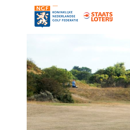
Contact
Pers en media
Medewerkers
Organisatie
Vacatures
Strategie, statuten en reglementen
Partners van de NGF
Informatie over de NGF-pas
NGF-verzekeringen
Topgolf
De NGF-competities
Golf in Nederland: feiten en cijfers