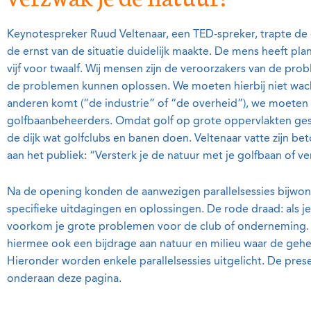
Keynotespreker Ruud Veltenaar, een TED-spreker, trapte de d
de ernst van de situatie duidelijk maakte. De mens heeft pla
vijf voor twaalf. Wij mensen zijn de veroorzakers van de prob
de problemen kunnen oplossen. We moeten hierbij niet wac
anderen komt (“de industrie” of “de overheid”), we moeten 
golfbaanbeheerders. Omdat golf op grote oppervlakten ges
de dijk wat golfclubs en banen doen. Veltenaar vatte zijn 
aan het publiek: “Versterk je de natuur met je golfbaan of v
Na de opening konden de aanwezigen parallelsessies bijwo
specifieke uitdagingen en oplossingen. De rode draad: als j
voorkom je grote problemen voor de club of onderneming. En
hiermee ook een bijdrage aan natuur en milieu waar de gehel
Hieronder worden enkele parallelsessies uitgelicht. De prese
onderaan deze pagina.