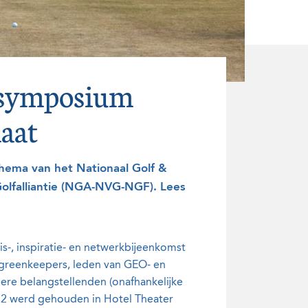
n symposium
maat
thema van het Nationaal Golf &
lfalliantie (NGA-NVG-NGF). Lees
is-, inspiratie- en netwerkbijeenkomst
)greenkeepers, leden van GEO- en
re belangstellenden (onafhankelijke
022 werd gehouden in Hotel Theater