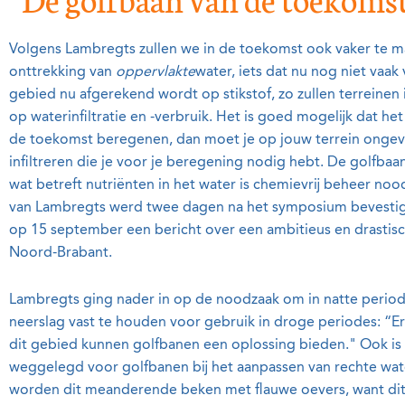
Volgens Lambregts zullen we in de toekomst ook vaker te 
onttrekking van
oppervlakte
water, iets dat nu nog niet vaa
gebied nu afgerekend wordt op stikstof, zo zullen terreine
op waterinfiltratie en -verbruik. Het is goed mogelijk dat het
de toekomst beregenen, dan moet je op jouw terrein ongev
infiltreren die je voor je beregening nodig hebt. De golfbaa
wat betreft nutriënten in het water is chemievrij beheer no
van Lambregts werd twee dagen na het symposium bevesti
op 15 september een bericht over een ambitieus en drastisc
Noord-Brabant.
Lambregts ging nader in op de noodzaak om in natte perio
neerslag vast te houden voor gebruik in droge periodes: “Er
dit gebied kunnen golfbanen een oplossing bieden." Ook is
weggelegd voor golfbanen bij het aanpassen van rechte wate
worden dit meanderende beken met flauwe oevers, want dit 