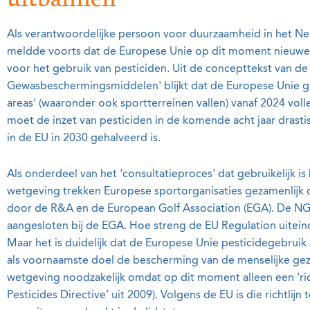
Als verantwoordelijke persoon voor duurzaamheid in het 
meldde voorts dat de Europese Unie op dit moment nieuwe,
voor het gebruik van pesticiden. Uit de concepttekst van d
Gewasbeschermingsmiddelen' blijkt dat de Europese Unie geb
areas' (waaronder ook sportterreinen vallen) vanaf 2024 vol
moet de inzet van pesticiden in de komende acht jaar drasti
in de EU in 2030 gehalveerd is.
Als onderdeel van het 'consultatieproces' dat gebruikelijk i
wetgeving trekken Europese sportorganisaties gezamenlijk
door de R&A en de European Golf Association (EGA). De NGF
aangesloten bij de EGA. Hoe streng de EU Regulation uiteindel
Maar het is duidelijk dat de Europese Unie pesticidegebruik 
als voornaamste doel de bescherming van de menselijke gez
wetgeving noodzakelijk omdat op dit moment alleen een ‘richt
Pesticides Directive’ uit 2009). Volgens de EU is die richtlij