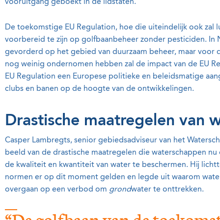
vooruitgang geboekt in de lidstaten.
De toekomstige EU Regulation, hoe die uiteindelijk ook zal 
voorbereid te zijn op golfbaanbeheer zonder pesticiden. In N
gevorderd op het gebied van duurzaam beheer, maar voor d
nog weinig ondernomen hebben zal de impact van de EU Reg
EU Regulation een Europese politieke en beleidsmatige aang
clubs en banen op de hoogte van de ontwikkelingen.
Drastische maatregelen van 
Casper Lambregts, senior gebiedsadviseur van het Watersch
beeld van de drastische maatregelen die waterschappen n
de kwaliteit en kwantiteit van water te beschermen. Hij lich
normen er op dit moment gelden en legde uit waarom wat
overgaan op een verbod om
grond
water te onttrekken.
“De golfbaan van de toekomst