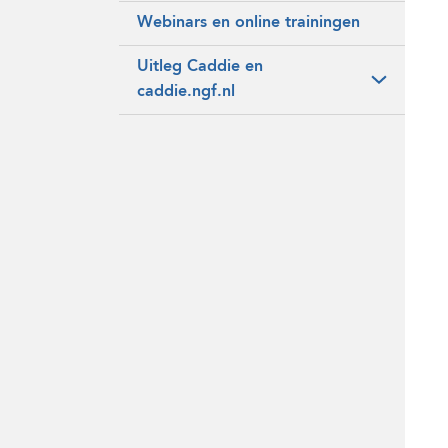
Webinars en online trainingen
Uitleg Caddie en
caddie.ngf.nl