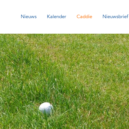
Nieuws
Kalender
Caddie
Nieuwsbrief