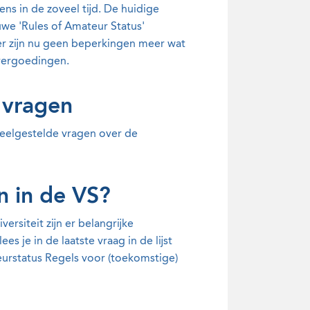
ns in de zoveel tijd. De huidige
uwe 'Rules of Amateur Status'
er zijn nu geen beperkingen meer wat
nvergoedingen.
 vragen
veelgestelde vragen over de
n in de VS?
ersiteit zijn er belangrijke
 je in de laatste vraag in de lijst
eurstatus Regels voor (toekomstige)