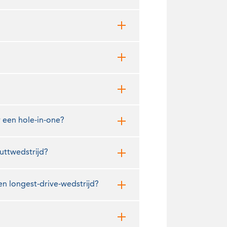
 een hole-in-one?
puttwedstrijd?
en longest-drive-wedstrijd?