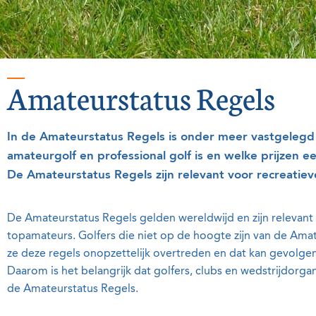
Amateurstatus Regels
In de Amateurstatus Regels is onder meer vastgelegd
amateurgolf en professional golf is en welke prijzen 
De Amateurstatus Regels zijn relevant voor recreatie
De Amateurstatus Regels gelden wereldwijd en zijn relevant 
topamateurs. Golfers die niet op de hoogte zijn van de Ama
ze deze regels onopzettelijk overtreden en dat kan gevolg
Daarom is het belangrijk dat golfers, clubs en wedstrijdorga
de Amateurstatus Regels.