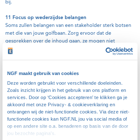
bij.
11 Focus op wederzijdse belangen
Soms zullen belangen van een stakeholder sterk botsen
met die van jouw golfbaan. Zorg ervoor dat de
gesprekken over de inhoud gaan, ze mogen niet
emotioneel worden. Focus in de gesprekken vooral op
de wederzijdse belangen. Dat brengt partijen nader tot
elkaar en door die verbinding ontstaan er eerder goede
oplossingen voor wrijvingen. Idealiter stel je op basis van
NGF maakt gebruik van cookies
de gedeelde belangen één of meer gezamenlijke doelen
Deze worden gebruikt voor verschillende doeleinden.
vast en verbind je daar actiepunten aan.
Zoals inzicht krijgen in het gebruik van ons platform en
services. Door op ‘Cookies accepteren’ te klikken ga je
12 Vraag om input en advies
akkoord met onze Privacy- & cookieverklaring en
ontvangen wij de niet-functionele cookies. Via deze niet-
Stel je nooit arrogant op. Jij bent deskundig op het
functionele cookies kan NGF.NL jou via social media of
gebied van golf en het belang van sporten, maar je
op een andere site o.a. benaderen op basis van de door
gesprekspartner weet wellicht veel meer van energie,
jou bezochte pagina’s.
water, flora, fauna, stikstof – noem maar op. Vraag je