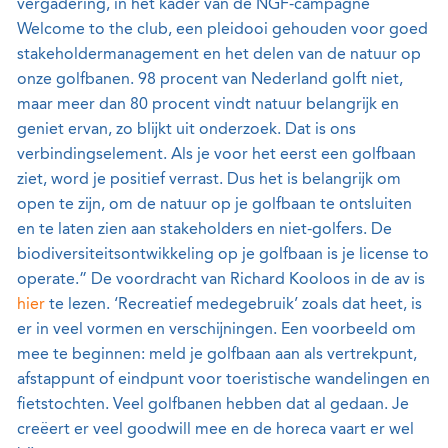
vergadering, in het kader van de NGF-campagne
Welcome to the club, een pleidooi gehouden voor goed
stakeholdermanagement en het delen van de natuur op
onze golfbanen. 98 procent van Nederland golft niet,
maar meer dan 80 procent vindt natuur belangrijk en
geniet ervan, zo blijkt uit onderzoek. Dat is ons
verbindingselement. Als je voor het eerst een golfbaan
ziet, word je positief verrast. Dus het is belangrijk om
open te zijn, om de natuur op je golfbaan te ontsluiten
en te laten zien aan stakeholders en niet-golfers. De
biodiversiteitsontwikkeling op je golfbaan is je license to
operate.” De voordracht van Richard Kooloos in de av is
hier
te lezen. ‘Recreatief medegebruik’ zoals dat heet, is
er in veel vormen en verschijningen. Een voorbeeld om
mee te beginnen: meld je golfbaan aan als vertrekpunt,
afstappunt of eindpunt voor toeristische wandelingen en
fietstochten. Veel golfbanen hebben dat al gedaan. Je
creëert er veel goodwill mee en de horeca vaart er wel