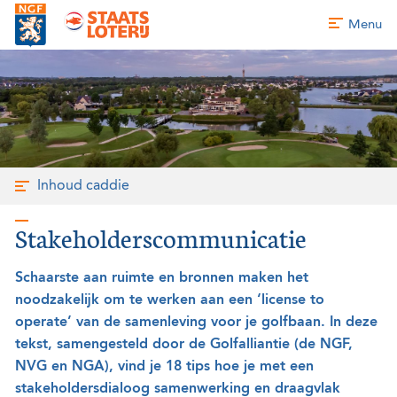
Menu
Inhoud caddie
Stakeholderscommunicatie
Schaarste aan ruimte en bronnen maken het
noodzakelijk om te werken aan een ‘license to
operate’ van de samenleving voor je golfbaan. In deze
tekst, samengesteld door de Golfalliantie (de NGF,
NVG en NGA), vind je 18 tips hoe je met een
stakeholdersdialoog samenwerking en draagvlak