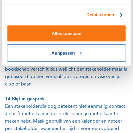
stakeholders om input en advies. Een
stakeholderdialoog leidt vaak tot kennisdeling waar alle
Details tonen
betrokkenen baat bij hebben.
13 Pas je boodschap aan
Alles toestaan
Je boodschap varieert mogelijk per stakeholder want
elke partij is anders. Met een school nabij je golfbaan ga
Aanpassen
je wellicht minder de diepte in dan met een
gemeentebeleidsmedewerker van het waterschap. Je
boodschap verschilt dus wellicht per stakeholder maar is
gebaseerd op één verhaal: de strategie en visie van je
club of baan.
14 Blijf in gesprek
Een stakeholderdialoog betekent niet eenmalig contact.
Je blijft met elkaar in gesprek zolang je met elkaar te
maken hebt. Maak gebruik van een kalender en noteer
per stakeholder wanneer het tijd is voor een volgend