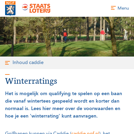
Menu
Inhoud caddie
Winterratings
Het is mogelijk om qualifying te spelen op een baan
die vanaf wintertees gespeeld wordt en korter dan
normaal is. Lees hier meer over de voorwaarden en
hoe je een 'winterrating' kunt aanvragen.