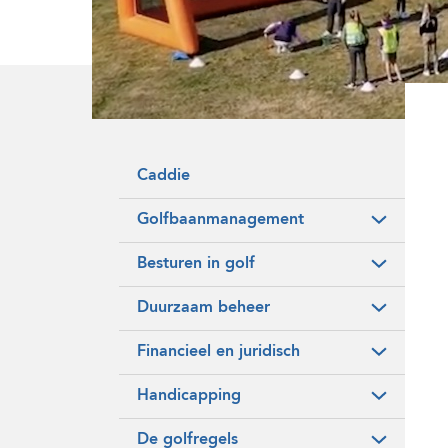
Onze historie
Vrijwilligers
Caddie
Golfbaanmanagement
Besturen in golf
Duurzaam beheer
Financieel en juridisch
Handicapping
De golfregels