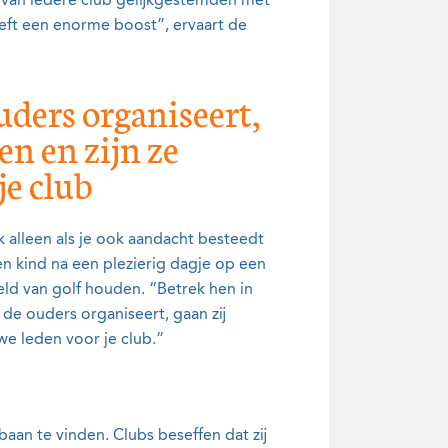
 van iedere club gelijkgestemden met
eeft een enorme boost”, ervaart de
uders organiseert,
en en zijn ze
je club
 alleen als je ook aandacht besteedt
n kind na een plezierig dagje op een
eld van golf houden. “Betrek hen in
 de ouders organiseert, gaan zij
we leden voor je club.”
aan te vinden. Clubs beseffen dat zij