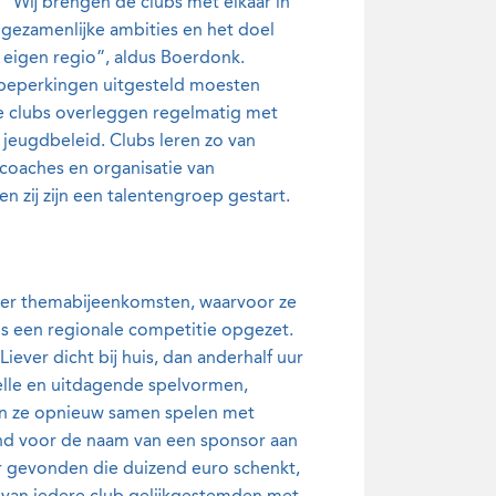
 “Wij brengen de clubs met elkaar in
 gezamenlijke ambities en het doel
e eigen regio”, aldus Boerdonk.
abeperkingen uitgesteld moesten
De clubs overleggen regelmatig met
 jeugdbeleid. Clubs leren zo van
dcoaches en organisatie van
en zij zijn een talentengroep gestart.
eer themabijeenkomsten, waarvoor ze
s een regionale competitie opgezet.
iever dicht bij huis, dan anderhalf uur
nelle en uitdagende spelvormen,
in ze opnieuw samen spelen met
and voor de naam van een sponsor aan
r gevonden die duizend euro schenkt,