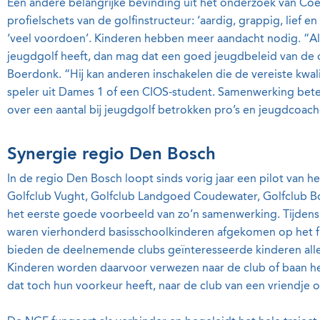
Een andere belangrijke bevinding uit het onderzoek van Co
profielschets van de golfinstructeur: ‘aardig, grappig, lief e
‘veel voordoen’. Kinderen hebben meer aandacht nodig. “Als 
jeugdgolf heeft, dan mag dat een goed jeugdbeleid van de cl
Boerdonk. “Hij kan anderen inschakelen die de vereiste kwal
speler uit Dames 1 of een CIOS-student. Samenwerking beteke
over een aantal bij jeugdgolf betrokken pro’s en jeugdcoach
Synergie regio Den Bosch
In de regio Den Bosch loopt sinds vorig jaar een pilot van he
Golfclub Vught, Golfclub Landgoed Coudewater, Golfclub Bo
het eerste goede voorbeeld van zo’n samenwerking. Tijdens 
waren vierhonderd basisschoolkinderen afgekomen op het f
bieden de deelnemende clubs geïnteresseerde kinderen al
Kinderen worden daarvoor verwezen naar de club of baan het
dat toch hun voorkeur heeft, naar de club van een vriendje o