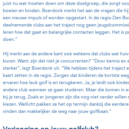
juist nu wat moeten doen om deze doelgroep, die zorgt voo
boeien en binden. Boerdonk merkt het aan de vragen die hi
een nieuwe impuls of worden opgestart. In de regio Den Bo
deelnemende clubs aan het traject nog geen jeugdcommissi
leren hoe dat gaat en belangrijke contacten leggen. Het is 
doen.”
Hij merkt aan de andere kant ook weleens dat clubs wat hui
buren. Want: zijn dat niet je concurrenten? “Door kennis en 
sterker”, legt Boerdonk uit. “We hebben tijdens het traject
kaart zetten in de regio. Zorgen dat kinderen de kortste we
ervaren hoe leuk golf is en terugkeren. Ja, je leidt ook kind
andere club wanneer ze gaan studeren. Maar die komen in e
bij je terug. Zoals er jongeren zijn die nog niet verder will
kiezen. Wellicht pakken ze het op termijn dankzij die eerder
vinden dan makkelijker de weg naar jouw golfbaan.”