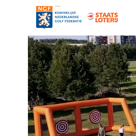
Contact
Pers en media
Medewerkers
Organisatie
Vacatures
Strategie, statuten en reglementen
Partners van de NGF
Informatie over de NGF-pas
NGF-verzekeringen
Topgolf
De NGF-competities
Golf in Nederland: feiten en cijfers