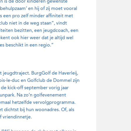
en is de door kinderen gewenste
n behulpzaam’ en hij of zij moet vooral
een pro zelf minder affiniteit met
ub niet in de weg staan”, vindt
iteiten bezitten, een jeugdcoach, een
nt ook hier weer dat je altijd wel
es beschikt in een regio.”
t jeugdtraject. BurgGolf de Haverleij,
is-le-duc en Golfclub de Dommel zijn
de kick-off september vorig jaar
unpark. Na zo’n golfevenement
lemaal hetzelfde vervolgprogramma.
 dichtst bij hun woonadres. Of, als
f vriendinnetje.