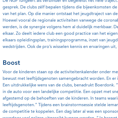
De NGF fungeert als verbinder en begeleidt het hele traject.
gesprek. De clubs zélf bepalen tijdens die bijeenkomsten de
van het plan. Op die manier ontstaat het jeugdtraject van d
Hoewel vooral de regionale activiteiten vanwege de coron
werden, is de synergie volgens hem al duidelijk merkbaar. 
elkaar. Zo deelt iedere club een good practice van het eigen
elkaars opleidingsplan, trainingsprogramma, inzet van jeug
wedstrijden. Ook de pro’s wisselen kennis en ervaringen uit, 
Boost
Voor de kinderen staan op de activiteitenkalender onder m
bewust met leeftijdsgenoten samengebracht worden. En er i
Een uitdrukkelijke wens van de clubs, benadrukt Boerdonk. “L
in de auto voor een landelijke competitie. Een opzet met s
afgestemd op de behoeften van de kinderen. In teams waar
leeftijdsgenoten.” Tijdens een brainstormsessie stelde iem
de competitie te koppelen. Een dag later al was een sponso