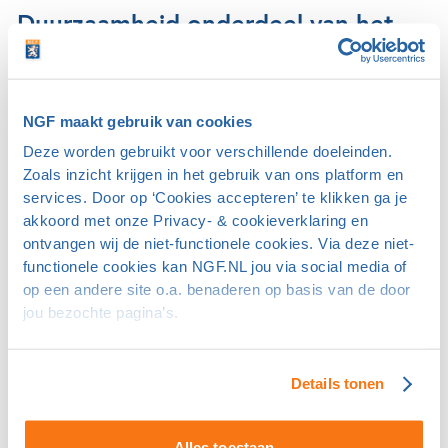
Duurzaamheid onderdeel van het
beleid
Leeuwenbergh is de enige golfbaan binnen de
gemeentegrenzen van Den Haag. De 18-holesbaan, 45
NGF maakt gebruik van cookies
hectare groot, is in 1988 aangelegd naar een ontwerp
Deze worden gebruikt voor verschillende doeleinden.
van architect Gerard Jol. Later volgden aanpassingen
Zoals inzicht krijgen in het gebruik van ons platform en
onder leiding van Alan Rijks. De club is sinds 2018 GEO-
services. Door op ‘Cookies accepteren’ te klikken ga je
gecertificeerd. Knott en Abma zijn grote pleitbezorgers
akkoord met onze Privacy- & cookieverklaring en
van waar GEO voor staat: bewust omgaan met natuur en
ontvangen wij de niet-functionele cookies. Via deze niet-
milieu en maatschappelijk verantwoord ondernemen.
functionele cookies kan NGF.NL jou via social media of
Abma benadrukt dat duurzaamheid op een golfclub
op een andere site o.a. benaderen op basis van de door
meer is dan enkele vrijwilligers in een commissie die zich
jou bezochte pagina’s.
er hard voor maken: “De duurzame aanpak moet bij het
bestuur liggen, dat moet het dragen.”
Details tonen
Een duurzaam beleid impliceert vervolgens dat je ernaar
handelt. Abma: “In het GEO-document zijn visies
Alles toestaan