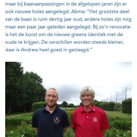
maar bij baanaanpassingen in de afgelopen jaren zijn er
ook nieuwe holes aangelegd. Abma: “Het grootste deel
van de baan is ruim dertig jaar oud, andere holes zijn nog
maar een paar jaar geleden aangelegd. Bij zo’n renovatie
is het de kunst om de nieuwe greens identiek met de
oude te krijgen. De verschillen worden steeds kleiner,
daar is Andrew heel goed in geslaagd.”