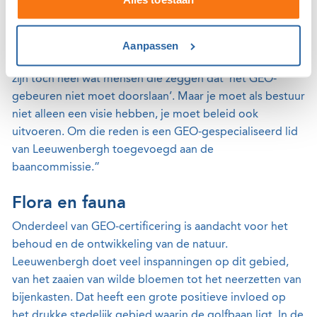
vastgelegd, zoals het minimaliseren van het gebruik van
water en energie en het bevorderen van de
biodiversiteit. Het beleid moet hier dan ook op gericht
Aanpassen
zijn. Toch leidt dit in de praktijk nog wel tot discussies. Er
zijn toch heel wat mensen die zeggen dat ‘het GEO-
gebeuren niet moet doorslaan’. Maar je moet als bestuur
niet alleen een visie hebben, je moet beleid ook
uitvoeren. Om die reden is een GEO-gespecialiseerd lid
van Leeuwenbergh toegevoegd aan de
baancommissie.”
Flora en fauna
Onderdeel van GEO-certificering is aandacht voor het
behoud en de ontwikkeling van de natuur.
Leeuwenbergh doet veel inspanningen op dit gebied,
van het zaaien van wilde bloemen tot het neerzetten van
bijenkasten. Dat heeft een grote positieve invloed op
het drukke stedelijk gebied waarin de golfbaan ligt. In de