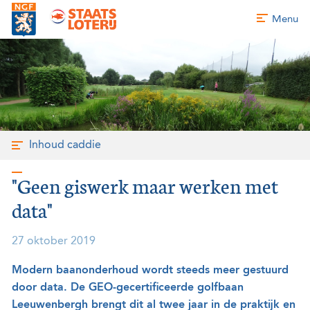
Menu
Inhoud caddie
"Geen giswerk maar werken met
data"
27 oktober 2019
Modern baanonderhoud wordt steeds meer gestuurd
door data. De GEO-gecertificeerde golfbaan
Leeuwenbergh brengt dit al twee jaar in de praktijk en